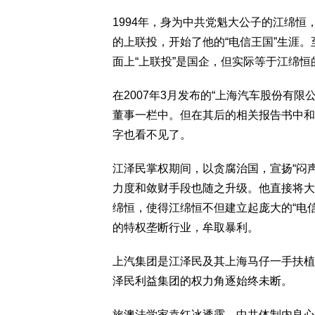
1994年，身为中共党魁大公子的江绵恒
的上联投，开始了他的“电信王国”生涯。
面上“上联投”是国企，但实际等于江绵恒
在2007年3月发布的“上海汽车股份有
董事一栏中。但在其后的相关报告书中和
字也看不见了。
江泽民掌权期间，以贪腐治国，宣扬“闷声
力度和敛财手段也随之升级。他直接将大
绵恒，使得江绵恒不但建立起庞大的“电
的特权垄断行业，牟取暴利。
上汽集团是江泽民及其上海马仔一手扶植
泽民利益集团的权力角逐始终未断。
旅澳法学家袁红冰透露，中共体制内良心