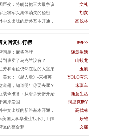
国巨变：特朗普把三大最争议
文礼
军上将军头集体消失的秘密
胡亥
外中文出版的新路基本开通，
高伐林
博文回复排行榜
更多>>
湾问题：麻将停牌
随意生活
普到底卖了乌克兰没有？
山蛟龙
兰芳和兩位仍然在世的入室弟
玉质
一美女：《越人歌》-宋祖英
YOLO宥乐
这道题，知道明年你要去哪？
末班车
亚战争准备：从暗杀安倍开始
随意生活
于离岸爱国
阿里克斯Y
外中文出版的新路基本开通，
高伐林
0%美国大学毕业生找不到工作
乐维
湾区的整合梦
文庙