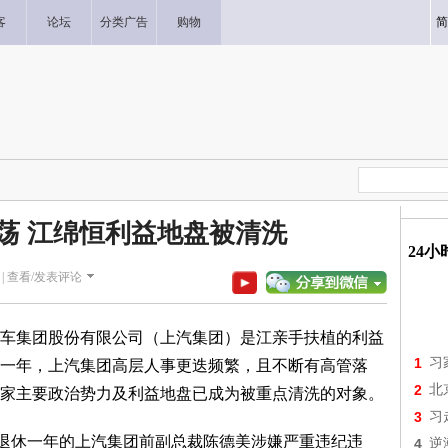
客
论坛
分类广告
购物
简
荡 江绵恒利益地盘被清洗
24
|
查看/发表评论
车集团股份有限公司（上汽集团）是江亲手扶植的利益
1
习
一年，上汽集团高层人事更迭频繁，且不断有高管落
2
北
家主要政治势力及利益地盘已成为被重点清洗的对象。
3
习
已退休一年的上汽集团前副总裁陈德美涉嫌严重违纪违
4
逆