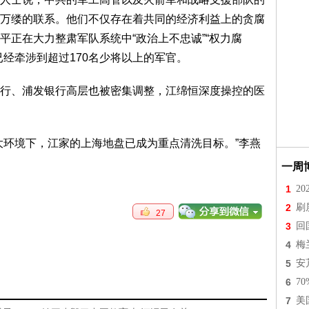
万缕的联系。他们不仅存在着共同的经济利益上的贪腐
平正在大力整肃军队系统中“政治上不忠诚”“权力腐
经牵涉到超过170名少将以上的军官。
行、浦发银行高层也被密集调整，江绵恒深度操控的医
大环境下，江家的上海地盘已成为重点清洗目标。”李燕
一周
1
2
2
刷
27
3
回
4
梅
5
安
6
7
7
美