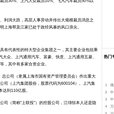
员30%、上汽大众裁员10%、飞凡汽车裁员50%以
、利润大跌，高层人事异动并传出大规模裁员消息之
明上海帮及江家已处于政经风暴的风口浪尖。
具有代表性的特大型企业集团之一，其主要企业包括乘
热门
汽大众、上汽通用汽车、富豪、快意、上汽通用五菱、
等，其中有多家合资企业。
集团）总公司（隶属上海市国有资产管理委员会）作出重大
司（上汽集团股份，股票代码为600104）。上汽集
1
俄
达到110亿股。
2
中
3
中
公司（简称“上联投”）的控股公司，江绵恒本人还是隐
4
万
5
川