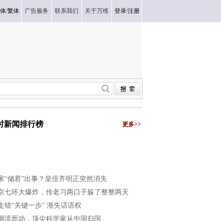
体
/
繁体
广告服务
联系我们
关于万维
登录
/
注册
小时新闻排行榜
更多>>
家“储君”出事？皇侄齐明正突然消失
京七环大爆炸，传老习两口子躲了整整两天
走错“关键一步” 渐失话语权
潮流而动，顶尖科学家从中国归国