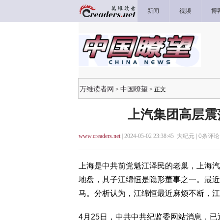
新闻
视频
博
万维读者网
中国瞭望
>
> 正文
上汽集团高层震
www.creaders.net
| 2024-05-02 23:38:45 大纪元 |
0
条评论 
上海是中共前党魁江泽民的老巢，上海汽
地盘，其子江绵恒是隐形董事之一。最近
马。分析认为，江绵恒最近麻烦不断，江
4月25日，中共中共纪监委网站消息，