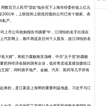
，用数百万人民币“贷款”低价买下上海市经委价值上亿元
至2001年，上联投和上联投控股的公司已有十馀家。表
的私产。
限公司上市公司收购报告书摘要”中，江绵恒的名字出现在
上汽官网上，都不再提及任何个人股东，故江绵恒的名
发大财”，将权力腐败推至顶峰，中共“太子党”的腐败
量把持经济命脉的国有企业，低价售卖或直接划拨给江
信王国”，同时插手地产、金融、汽车、医药等几乎所有
起来的，是江家及上海帮的重要利益地盘。习近平与江
人士说，中共的军工高管以及火箭军和战略支援部队的