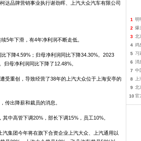
柯达品牌营销事业执行谢劲晖、上汽大众汽车有限公司
1
明
2
爆
3
北
连续5年下滑，有4年净利润不断走低。
4
鸡
5
习
下降4.59%；归母净利润同比下降34.30%。2023
6
消
。归母净利润同比下降了12.48%。
7
中
遭受重创，导致经营了38年的上汽大众位于上海安亭的
8
上
9
北
10
官
，传出降薪和裁员的消息。
其中高管下调20%，部长下调15%，员工10%。
上汽集团今年将在旗下合资企业上汽大众、上汽通用以