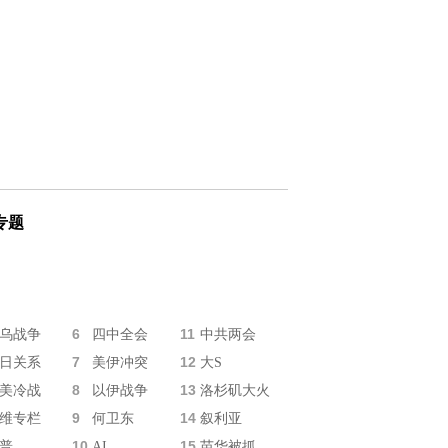
专题
6
11
乌战争
四中全会
中共两会
7
12
日关系
美伊冲突
大S
8
13
美冷战
以伊战争
洛杉矶大火
9
14
维专栏
何卫东
叙利亚
10
15
普
AI
苗华被抓