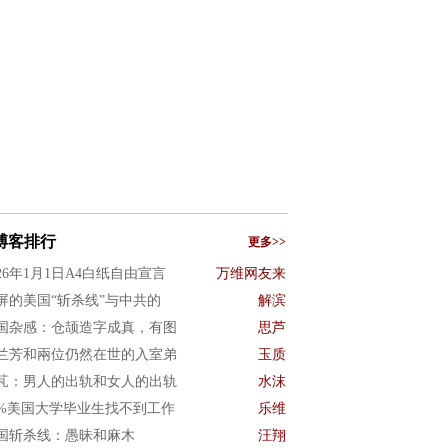
博客排行
更多>>
026年1月1日A4白纸自由宣言
万维网友来
屏的美国“斩杀线”与中共的
解滨
国杂感：仓颉造字成真，有图
思芦
兰芳和兩位仍然在世的入室弟
玉质
芃：男人的出轨和女人的出轨
水沫
0%美国大学毕业生找不到工作
乐维
国斩杀线：愚昧和麻木
汪翔