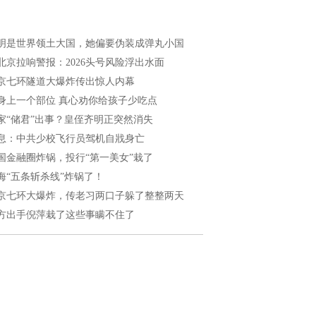
明是世界领土大国，她偏要伪装成弹丸小国
北京拉响警报：2026头号风险浮出水面
京七环隧道大爆炸传出惊人内幕
身上一个部位 真心劝你给孩子少吃点
家“储君”出事？皇侄齐明正突然消失
息：中共少校飞行员驾机自戕身亡
国金融圈炸锅，投行“第一美女”栽了
海“五条斩杀线”炸锅了！
京七环大爆炸，传老习两口子躲了整整两天
方出手倪萍栽了这些事瞒不住了