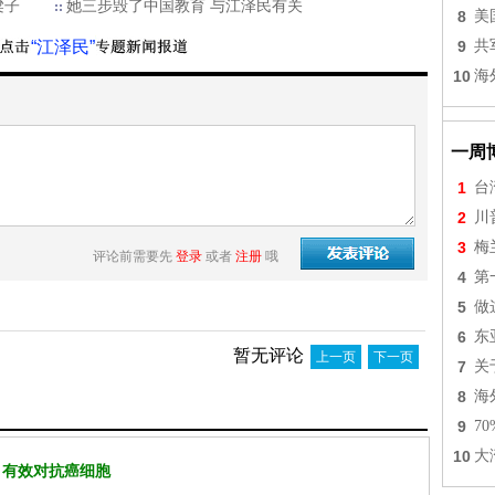
梁子
她三步毁了中国教育 与江泽民有关
8
美
“江泽民”
9
共
10
海
一周
1
台
2
川
3
梅
评论前需要先
登录
或者
注册
哦
4
第
5
做
6
东
暂无评论
上一页
下一页
7
关
8
海
9
7
10
大
 有效对抗癌细胞