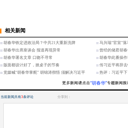
相关新闻
胡春华铁定进政治局？中共21大重新洗牌
马兴瑞“官宣”
胡春华出席座谈会 报道再现异常
曾经的储君胡春
胡春华署名文章 口吻不寻常
胡春华此番操作
版面都设计好了，掀桌子的节奏
传习近平将辞去
党媒喊“胡春华掌舵” 胡锦涛彻悟 须解决习近平
热评：习近平下
“胡春华”
当前新闻共有
3
条评论
分享到：