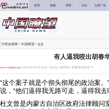
新闻
视频
博客
论坛
分类广告
万维读者网
中国瞭望
>
> 正文
有人逼我咬出胡春
www.creaders.net
| 2024-05-04 09:54:23 大纪元 |
3
条评论 |
查看/发表评论
“这个案子就是个彻头彻尾的政治案。
说，“他们逼得我无路可走，逼得我去
杜文曾是内蒙古自治区政府法律顾问