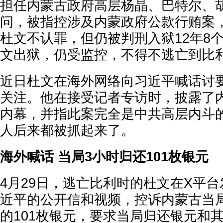
担任内蒙古政府高层杨晶、巴特尔、
问，被指控涉及内蒙政府公款行贿案
杜文不认罪，但仍被判刑入狱12年8个月
文出狱，仍受监控，不得不逃亡到比
近日杜文在海外网络向习近平喊话讨
关注。他在接受记者专访时，披露了
内幕，并指此案完全是中共高层内斗
人后来都被抓起来了。
海外喊话 当局3小时归还101枚银元
4月29日，逃亡比利时的杜文在X平
近平的公开信和视频，控诉内蒙古当
的101枚银元，要求当局归还银元和