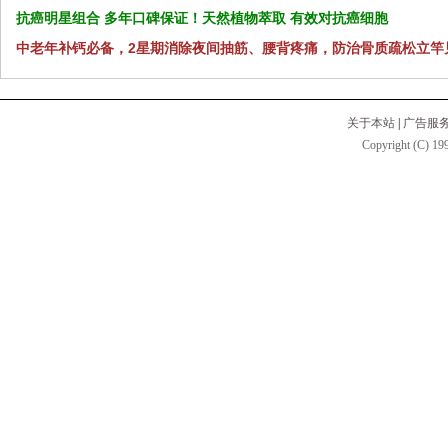
抗癌明星组合 多年口碑保证！天然植物萃取 有效对抗癌细胞
中老年补钙必备，2星期消除夜间抽筋、腰背疼痛，防治骨质疏松立竿
关于本站
|
广告服
Copyright (C) 199