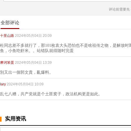
评论前需要先
全部评论
十里山路
2024年05月04日 20:09
杜同志差不多就行了，那101枚袁大头恐怕也不是啥祖传之物，是解放时
鱼，小鱼吃虾米。。站错队就得随时完蛋
摩诃笨蛋
2024年05月04日 13:39
別又出一個郭文貴，亂爆料。
lary
2024年05月04日 10:09
乱七八糟，共产党就是个土匪窝子，政法机构更是如此。
实用资讯