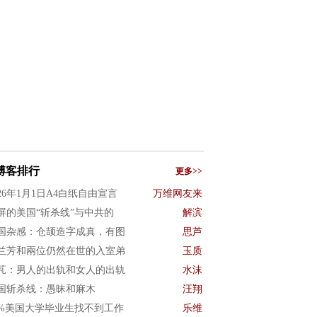
博客排行
更多>>
026年1月1日A4白纸自由宣言
万维网友来
屏的美国“斩杀线”与中共的
解滨
国杂感：仓颉造字成真，有图
思芦
兰芳和兩位仍然在世的入室弟
玉质
芃：男人的出轨和女人的出轨
水沫
国斩杀线：愚昧和麻木
汪翔
0%美国大学毕业生找不到工作
乐维