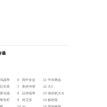
专题
6
11
乌战争
四中全会
中共两会
7
12
日关系
美伊冲突
大S
8
13
美冷战
以伊战争
洛杉矶大火
9
14
维专栏
何卫东
叙利亚
10
15
普
AI
苗华被抓