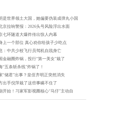
明是世界领土大国，她偏要伪装成弹丸小国
北京拉响警报：2026头号风险浮出水面
京七环隧道大爆炸传出惊人内幕
身上一个部位 真心劝你给孩子少吃点
息：中共少校飞行员驾机自戕身亡
国金融圈炸锅，投行“第一美女”栽了
海“五条斩杀线”炸锅了！
家“储君”出事？皇侄齐明正突然消失
方出手倪萍栽了这些事瞒不住了
崩开始！习家军影视圈核心“马仔”主动自