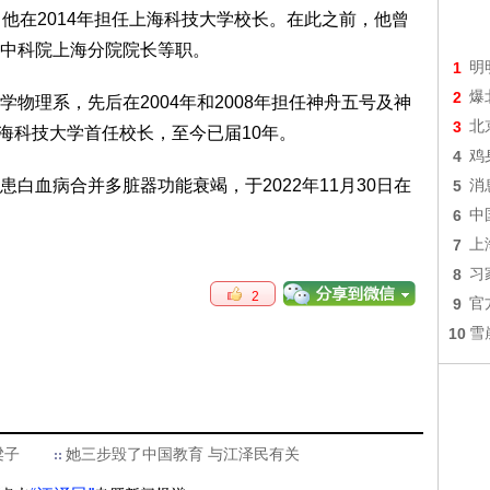
他在2014年担任上海科技大学校长。在此之前，他曾
中科院上海分院院长等职。
1
明
2
爆
物理系，先后在2004年和2008年担任神舟五号及神
3
北
上海科技大学首任校长，至今已届10年。
4
鸡
白血病合并多脏器功能衰竭，于2022年11月30日在
5
消
6
中
7
上
8
习
2
9
官
10
雪
梁子
她三步毁了中国教育 与江泽民有关