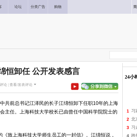
客
论坛
分类广告
购物
简
绵恒卸任 公开发表感言
24
评论 |
查看/发表评论
中共前总书记江泽民的长子江绵恒卸下任职10年的上海
1
习
会主任。上海科技大学校长已由曾任中国科学院院士的
2
北
3
习
的《致上海科技大学师生员工的一封信》。江绵恒说，
4
跨