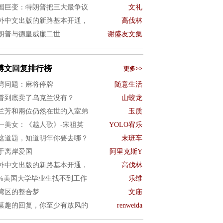
国巨变：特朗普把三大最争议
文礼
外中文出版的新路基本开通，
高伐林
朗普与德皇威廉二世
谢盛友文集
博文回复排行榜
更多>>
湾问题：麻将停牌
随意生活
普到底卖了乌克兰没有？
山蛟龙
兰芳和兩位仍然在世的入室弟
玉质
一美女：《越人歌》-宋祖英
YOLO宥乐
这道题，知道明年你要去哪？
末班车
于离岸爱国
阿里克斯Y
外中文出版的新路基本开通，
高伐林
0%美国大学毕业生找不到工作
乐维
湾区的整合梦
文庙
菓趣的回复，你至少有放风的
renweida