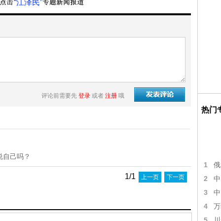
“江泽民”
评论前需要先
登录
或者
注册
哦
热门
说自己吗？
1
俄
1/1
上一页
下一页
2
中
3
中
4
万
5
川