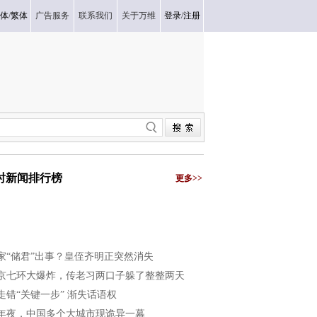
体
/
繁体
广告服务
联系我们
关于万维
登录
/
注册
小时新闻排行榜
更多>>
家“储君”出事？皇侄齐明正突然消失
京七环大爆炸，传老习两口子躲了整整两天
走错“关键一步” 渐失话语权
年夜，中国多个大城市现诡异一幕