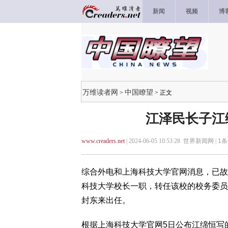
新闻
视频
博
万维读者网
中国瞭望
>
> 正文
江泽民长子江
www.creaders.net
| 2024-06-05 10:53:28 世界新闻网 |
1
条
综合外电和上海科技大学官网消息，已故
科技大学校长一职，转任该校的校务委员
封东来出任。
根据上海科技大学官网5日公布江绵恒写