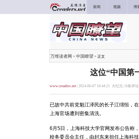
新闻
视频
博
万维读者网
中国瞭望
>
> 正文
这位“中国第
www.creaders.net
| 2024-06-07 16:44:21 大纪元 |
0
条评论 
已故中共前党魁江泽民的长子江绵恒，在
上海官场遭到密集清洗。
6月5日，上海科技大学官网发布公告称
校务委员会主任，由封东来担任上海科技