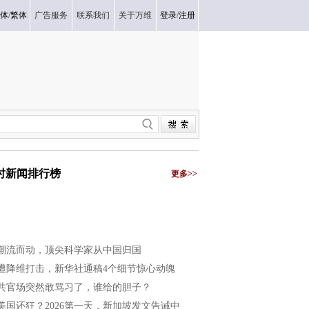
体
/
繁体
广告服务
联系我们
关于万维
登录
/
注册
小时新闻排行榜
更多>>
潮流而动，顶尖科学家从中国归国
遭降维打击，新华社通稿4个细节惊心动魄
共官场突然敢骂习了，谁给的胆子？
美国还狂？2026第一天，新加坡发文告诫中