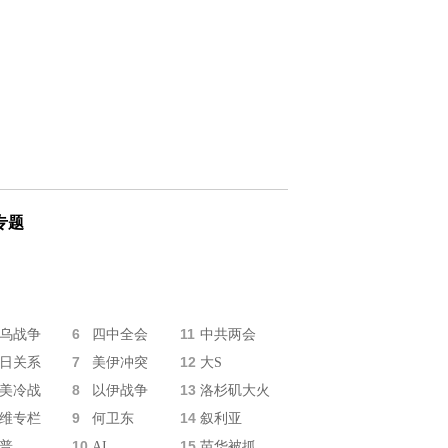
专题
6
11
乌战争
四中全会
中共两会
7
12
日关系
美伊冲突
大S
8
13
美冷战
以伊战争
洛杉矶大火
9
14
维专栏
何卫东
叙利亚
10
15
普
AI
苗华被抓