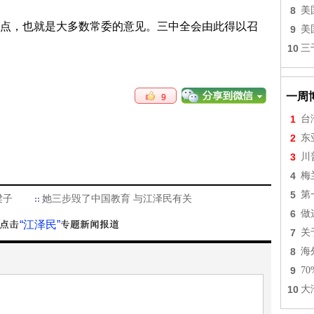
8
美
点，也就是大多数常委的意见。三中全会由此得以召
9
美
10
三
一周
9
1
台
2
东
3
川
4
梅
5
第
梁子
她三步毁了中国教育 与江泽民有关
6
做
“江泽民”
7
关
8
海
9
7
10
大