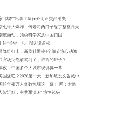
家“储君”出事？皇侄齐明正突然消失
京七环大爆炸，传老习两口子躲了整整两天
潮流而动，顶尖科学家从中国归国
走错“关键一步” 渐失话语权
遭降维打击，新华社通稿4个细节惊心动魄
共官场突然敢骂习了，谁给的胆子？
年夜，中国多个大城市现诡异一幕
美国还狂？2026第一天，新加坡发文告诫中
国跨年夜万人倒数惊现这一幕！ 网：太尴
人皆沉默：中共军演3个惊悚镜头