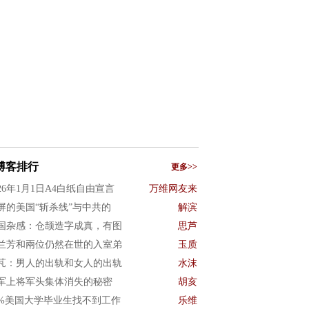
博客排行
更多>>
026年1月1日A4白纸自由宣言
万维网友来
屏的美国“斩杀线”与中共的
解滨
国杂感：仓颉造字成真，有图
思芦
兰芳和兩位仍然在世的入室弟
玉质
芃：男人的出轨和女人的出轨
水沫
军上将军头集体消失的秘密
胡亥
0%美国大学毕业生找不到工作
乐维