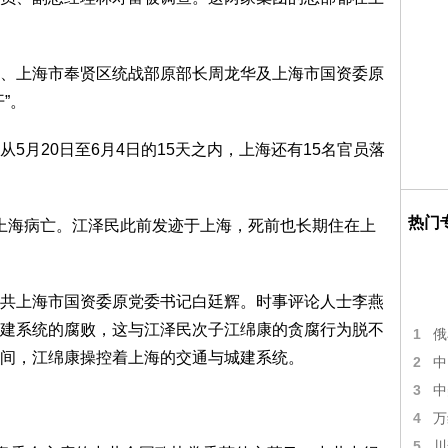
、上海市奉贤区统战部原部长周龙华及上海市国资委原
”。
5月20日至6月4日的15天之内，上海还有15名官员落
热门
日在上海病亡。江泽民此前发迹于上海，死前也长期住在上
共上海市国资委原党委书记白廷辉。时事评论人士李燕
建系统的腐败，这与江泽民次子江绵康的贪腐行为脱不
1
俄
间，江绵康操控着上海的交通与城建系统。
2
中
3
中
4
万
5
川