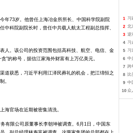
1
习
今年73岁。他曾任上海冶金所所长、中国科学院副院
2
北
任中科院副院长时，曾任中共载人航太工程副总指挥、
3
逆
4
习
表人。该公司的投资范围包括高科技、航空、电信、金
5
习
一贪”的称号，据信江家海外财富有上万亿美元。
6
中
7
跨
渠道获悉，习近平利用江泽民葬礼的机会，把江绵恒之
8
比
制。
9
中
10
众
上海官场在近期被密集清洗。
财务有限公司原董事长李朝坤被调查。6月1日，中国东
员、副总经理林寿富被调查。这两家集团的总部都在上