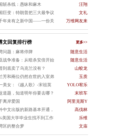
国斩杀线：愚昧和麻木
汪翔
国巨变：特朗普把三大最争议
文礼
千年未有之新中国——一份关
万维网友来
博文回复排行榜
更多>>
湾问题：麻将停牌
随意生活
亚战争准备：从暗杀安倍开始
随意生活
普到底卖了乌克兰没有？
山蛟龙
兰芳和兩位仍然在世的入室弟
玉质
一美女：《越人歌》-宋祖英
YOLO宥乐
这道题，知道明年你要去哪？
末班车
于离岸爱国
阿里克斯Y
外中文出版的新路基本开通，
高伐林
0%美国大学毕业生找不到工作
乐维
湾区的整合梦
文庙