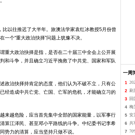
。
，比以往推迟了大半年。旅澳法学家袁红冰教授5月份曾
在一个“重大政治抉择”问题上犹豫不决。
谓重大政治抉择是指，是否在二十届三中全会上公开展
判和斗争，并且确立习近平挽救了中共党、国家和军队
一周
1
2
述政治抉择持肯定的态度，他们认为不破不立，只有公
2
刷
已经造成中共亡党、亡国、亡军的危机，才能确立习的
3
回
4
梅
越来越危险，应当首先集中全部的国家能量，以军事行
5
安
清算江泽民、甚至邓小平路线的斗争。中纪委书记李希
6
共
7
7
同势力的清算，应当坚持只做不说。