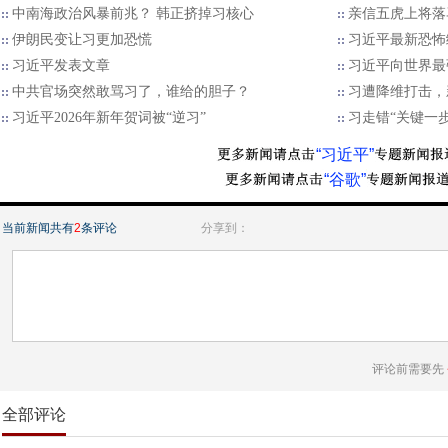
中南海政治风暴前兆？ 韩正挤掉习核心
亲信五虎上将落
伊朗民变让习更加恐慌
习近平最新恐怖
习近平发表文章
习近平向世界最
中共官场突然敢骂习了，谁给的胆子？
习遭降维打击，
习近平2026年新年贺词被“逆习”
习走错“关键一步
“习近平”
“谷歌”
当前新闻共有
2
条评论
分享到：
评论前需要先
全部评论