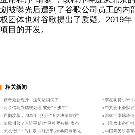
划被曝光后遭到了谷歌公司员工的内
权团体也对谷歌提出了质疑。2019
项目的开发。
相关新闻
蔡奇最新现身，这句话消失了
李在明持小米手
习亲信马兴瑞被处理 或分“三步曲”
中共会不会彻底
自掘坟墓，2025年习犯下“五大决策错误”
温家宝李瑞环倒
暗批川普？习近平疑对“马杜罗被捕”表态
川普言出必行抓
怎么“洗”？马杜罗与习近平6大共同点曝光
中国网民盼美军