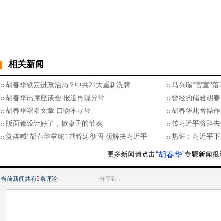
相关新闻
胡春华铁定进政治局？中共21大重新洗牌
马兴瑞“官宣”
胡春华出席座谈会 报道再现异常
曾经的储君胡春
胡春华署名文章 口吻不寻常
胡春华此番操作
版面都设计好了，掀桌子的节奏
传习近平将辞去
党媒喊“胡春华掌舵” 胡锦涛彻悟 须解决习近平
热评：习近平下
“胡春华”
当前新闻共有
5
条评论
分享到：