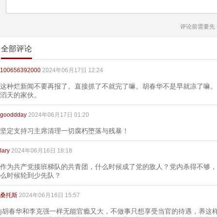
评论前需要先
全部评论
100656392000
2024年06月17日 12:24
这种烂新闻不要再报了。直接抓了不就完了嘛。胡春华不是早就凉了嘛。
滔天的家伙。
gooddday
2024年06月17日 01:20
坚定支持习主席清理一切腐朽堕落与残暴！
lary
2024年06月16日 18:18
作为共产党接班梯队的共青团，什么时候成了党的敌人？党内杀得不够，
么时候轮到少先队？
桑托斯
2024年06月16日 15:57
j胡春华和李克强一样无能官瘾又大，不做事只想享受当官的待遇，养这