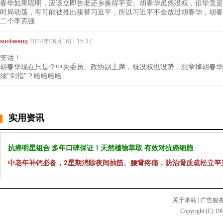
春华如果聪明，应该立即告老还乡换得平安。胡春华虽然没权，但毕竟是
时局动荡，有可能被推出接替习近平，所以习近平不会放过胡春华，胡春
二个李克强
suoliweng
2024年06月16日 15:37
笑话！
胡春华现在只是个中央委员、政协副主席，既没权也没势，想拿掉胡春华
须"剑指"？哈哈哈哈
实用资讯
抗癌明星组合 多年口碑保证！天然植物萃取 有效对抗癌细胞
中老年补钙必备，2星期消除夜间抽筋、腰背疼痛，防治骨质疏松立竿
关于本站
|
广告服
Copyright (C) 199