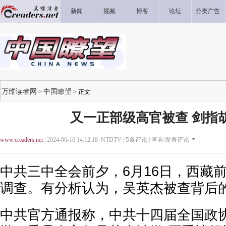
新闻
视频
博客
论坛
分类广告
万维读者网
中国瞭望
>
> 正文
又一正部级高官被查 剑指
www.creaders.net
| 2024-06-16 14:12:18 NTDTV |
5
条评论 |
查看/发表评论
中共三中全会前夕，6月16日，西藏
调查。有分析认为，吴英杰被查背后
中共官方通报称，中共十四届全国政