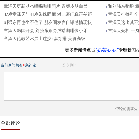
章泽天更新动态晒喝咖啡照片 素颜皮肤白皙
和刘强东翻脸 
32岁章泽天与41岁朱珠同框 对比豪门真正差距
章泽天打扮引全
刘强东再也坐不住了 朋友圈发言自曝感情现状
章泽天这出其不
章泽天韩国开会 刘强东跟身后端咖啡像小弟
章泽天亮相 一
章泽天伦敦艺术展上连换2套穿搭 美得高级
“奶茶妹妹”
当前新闻共有
0
条评论
分享到：
评论前需要先
全部评论