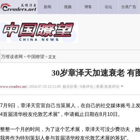
新闻
视频
博客
论坛
分类广告
万维读者网
中国瞭望
>
> 正文
30岁章泽天加速衰老 有
www.creaders.net
| 2024-07-10 22:11:09 娱乐扒客 |
0
条评论 |
查看/发表评论
7月9日，章泽天官宣自己当策展人，在自己的社交媒体账号上发
4首届清华校友伦敦艺术展”，申请截止日期在8月10日。
整整一个月的时间，为了这个艺术展，章泽天可没少费功夫，她
我将作为特别策划人参与首届清华校友伦敦艺术展的筹划”。