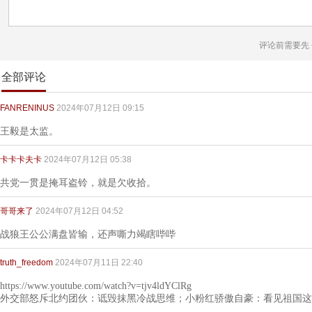
评论前需要先
全部评论
FANRENINUS
2024年07月12日 09:15
王毅是太监。
卡卡卡夫卡
2024年07月12日 05:38
共党一贯是掩耳盗铃，就是欠收拾。
哥哥来了
2024年07月12日 04:52
战狼王公公满盘皆输，还声嘶力竭瞎哔哔
truth_freedom
2024年07月11日 22:40
https://www.youtube.com/watch?v=tjv4ldYClRg
外交部怒斥北约团伙：诋毁抹黑冷战思维；小粉红骄傲自豪：看见祖国这