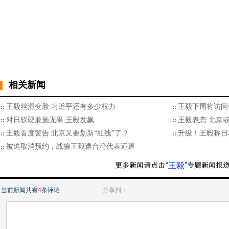
相关新闻
王毅丝滑变脸 习近平还有多少权力
王毅下周将访问
对日软硬兼施无果 王毅发飙
王毅表态 北京
王毅首度警告 北京又要划新“红线”了？
升级！王毅称日
被迫取消预约，战狼王毅遭台湾代表逼退
“王毅”
当前新闻共有
4
条评论
分享到：