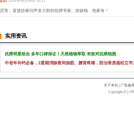
g2j2
2024年08月04日 16:11
厉害，直接抄家闷声发大财的祖师爷家。朕缺钱，他家有！
实用资讯
抗癌明星组合 多年口碑保证！天然植物萃取 有效对抗癌细胞
中老年补钙必备，2星期消除夜间抽筋、腰背疼痛，防治骨质疏松立竿
关于本站
|
广告服
Copyright (C) 199