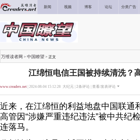
新闻
视频
博客
论坛
分类广告
万维读者网
中国瞭望
>
> 正文
江绵恒电信王国被持续清洗？
www.creaders.net
| 2024-08-04 15:12:28 大纪元 |
2
条评论 |
查看/发表评论
近来，在江绵恒的利益地盘中国联通
高管因“涉嫌严重违纪违法”被中共纪
连落马。