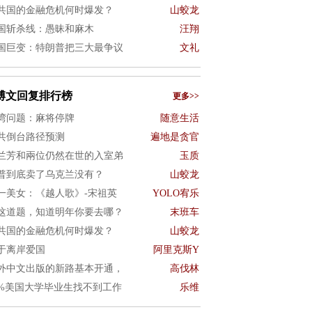
共国的金融危机何时爆发？
山蛟龙
国斩杀线：愚昧和麻木
汪翔
国巨变：特朗普把三大最争议
文礼
博文回复排行榜
更多>>
湾问题：麻将停牌
随意生活
共倒台路径预测
遍地是贪官
兰芳和兩位仍然在世的入室弟
玉质
普到底卖了乌克兰没有？
山蛟龙
一美女：《越人歌》-宋祖英
YOLO宥乐
这道题，知道明年你要去哪？
末班车
共国的金融危机何时爆发？
山蛟龙
于离岸爱国
阿里克斯Y
外中文出版的新路基本开通，
高伐林
0%美国大学毕业生找不到工作
乐维