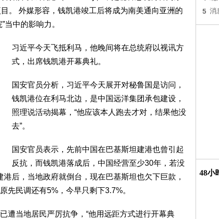
的投资项目。 外媒形容，钱凯港竣工后将成为南美通向亚洲的
5
消
院”当中的影响力。
习近平今天飞抵利马，他晚间将在总统府以视讯方
式，出席钱凯港开幕典礼。
国安官员分析，习近平今天展开对秘鲁国是访问，
钱凯港位在利马北边，是中国远洋集团承包建设，
照理说活动揭幕，“他应该本人跑去才对，结果他没
去”。
国安官员表示，先前中国在巴基斯坦建港也曾引起
反抗，而钱凯港落成后，中国经营至少30年，若没
48
往建港后，当地政府就倒台，现在巴基斯坦也欠下巨款，
先民调还有5%，今早只剩下3.7%。
已遭当地居民严厉抗争，“他用远距方式进行开幕典