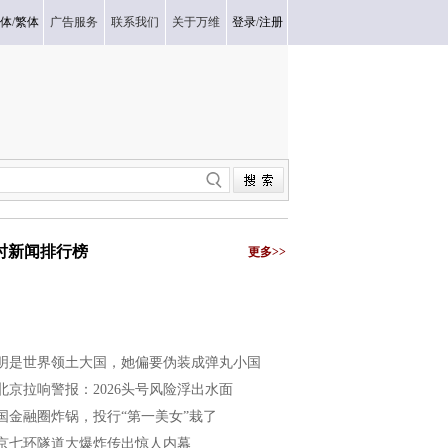
体
/
繁体
广告服务
联系我们
关于万维
登录
/
注册
小时新闻排行榜
更多>>
明是世界领土大国，她偏要伪装成弹丸小国
北京拉响警报：2026头号风险浮出水面
国金融圈炸锅，投行“第一美女”栽了
京七环隧道大爆炸传出惊人内幕