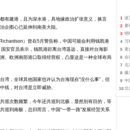
1
波
都有建港，且为深水港，具地缘政治扩张意义，换言
2
要
治企图心已延伸到南美大陆。
3
明
Richardson）曾在5月警告称，中国可能会利用钱凯港
4
万
，国安官员表示，钱凯港距离台湾遥远，直接对台海影
5
更
洲、欧洲南部港口取得经营权，凸显这是一种全球布局
6
会
7
北
8
爆
台湾，全球其他国家也许认为台海现在“没什么事”，但
9
中
中线，对台湾是立即威胁。
10
北
共巡次数频繁，今年还共巡到北极，显然别有目的，等
共巡到南极，总归而言，中国“一带一路”发展经贸关系