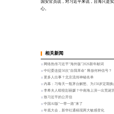
国安官员说，对习近平来说，台海只是实
心。
相关新闻
网络热传习近平“海外版”2026新年献词
中纪委连提50次“自我革命” 释放何种信号？
更多人出事？北京流传神秘名单
内幕：习每天一瓶茅台解愁、为150岁定期换
李希夫人暗咬彭丽媛？中南海上演一出荒诞
致习近平的公开信
中国AI版“一带一路”来了
年底大会，新华社通稿现两大敏感变化