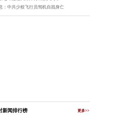
息：中共少校飞行员驾机自戕身亡
小时新闻排行榜
更多>>