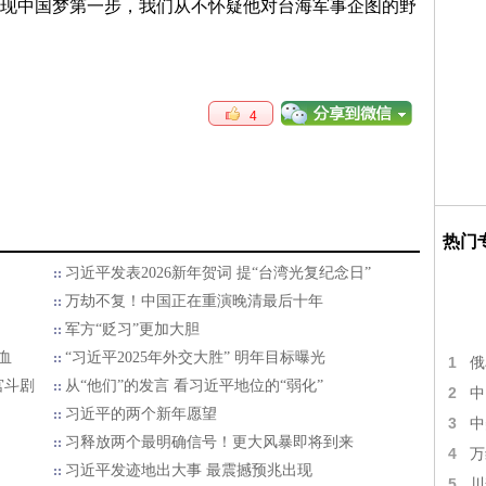
现中国梦第一步，我们从不怀疑他对台海军事企图的野
4
热门
习近平发表2026新年贺词 提“台湾光复纪念日”
万劫不复！中国正在重演晚清最后十年
军方“贬习”更加大胆
血
“习近平2025年外交大胜” 明年目标曝光
1
俄
宫斗剧
从“他们”的发言 看习近平地位的“弱化”
2
中
习近平的两个新年愿望
3
中
习释放两个最明确信号！更大风暴即将到来
4
万
习近平发迹地出大事 最震撼预兆出现
5
川