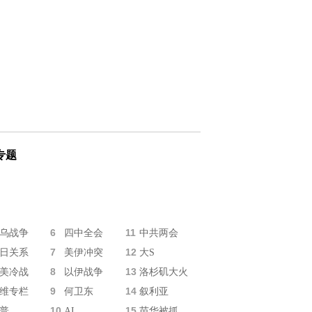
专题
6
11
乌战争
四中全会
中共两会
7
12
日关系
美伊冲突
大S
8
13
美冷战
以伊战争
洛杉矶大火
9
14
维专栏
何卫东
叙利亚
10
15
普
AI
苗华被抓