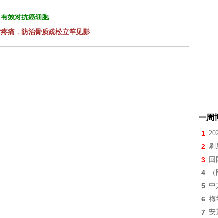
 有效对抗癌细胞
背疼痛，防治骨质疏松立竿见影
一周
1
2
2
刷
3
回
4
（
5
中
6
梅
7
安