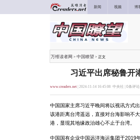
新闻
视频
博
万维读者网
中国瞭望
>
> 正文
习近平出席秘鲁开港
www.creaders.net
| 2024-11-14 16:45:08 中央社 |
0
条评论 
中国国家主席习近平晚间将以视讯方式出
该港距离台湾遥远，直接对台海影响不大
港，显现其地缘政治雄心不止于台湾。
中国国有企业中国远洋海运集团于2019年