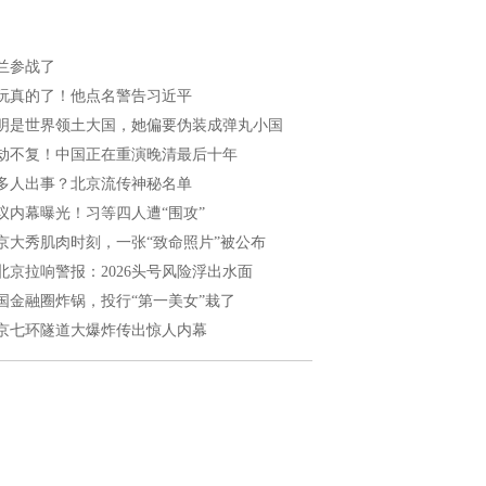
兰参战了
玩真的了！他点名警告习近平
明是世界领土大国，她偏要伪装成弹丸小国
劫不复！中国正在重演晚清最后十年
多人出事？北京流传神秘名单
议内幕曝光！习等四人遭“围攻”
京大秀肌肉时刻，一张“致命照片”被公布
北京拉响警报：2026头号风险浮出水面
国金融圈炸锅，投行“第一美女”栽了
京七环隧道大爆炸传出惊人内幕