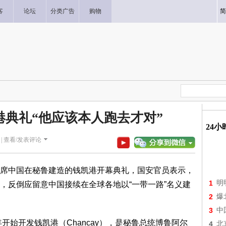
客
论坛
分类广告
购物
简
典礼“他应该本人跑去才对”
24
|
查看/发表评论
席中国在秘鲁建造的钱凯港开幕典礼，国安官员表示，
1
明
，反倒应留意中国接续在全球各地以“一带一路”名义建
2
爆
3
中
开始开发钱凯港（Chancay），是秘鲁总统博鲁阿尔
4
北