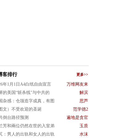
博客排行
更多>>
026年1月1日A4白纸自由宣言
万维网友来
屏的美国“斩杀线”与中共的
解滨
国杂感：仓颉造字成真，有图
思芦
图文）不受欢迎的圣诞
范学德2
共倒台路径预测
遍地是贪官
兰芳和兩位仍然在世的入室弟
玉质
芃：男人的出轨和女人的出轨
水沫