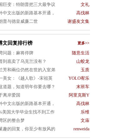
国巨变：特朗普把三大最争议
文礼
外中文出版的新路基本开通，
高伐林
朗普与德皇威廉二世
谢盛友文集
博文回复排行榜
更多>>
湾问题：麻将停牌
随意生活
普到底卖了乌克兰没有？
山蛟龙
兰芳和兩位仍然在世的入室弟
玉质
一美女：《越人歌》-宋祖英
YOLO宥乐
这道题，知道明年你要去哪？
末班车
于离岸爱国
阿里克斯Y
外中文出版的新路基本开通，
高伐林
0%美国大学毕业生找不到工作
乐维
湾区的整合梦
文庙
菓趣的回复，你至少有放风的
renweida