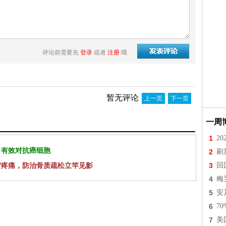
评论前需要先
登录
或者
注册
哦
暂无评论
上一页
下一页
一周
1
2
 有效对抗癌细胞
2
刷
背疼痛，防治骨质疏松立竿见影
3
回
4
梅
5
安
6
7
7
美