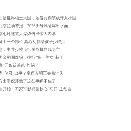
明是世界领土大国，她偏要伪装成弹丸小国
北京拉响警报：2026头号风险浮出水面
京七环隧道大爆炸传出惊人内幕
身上一个部位 真心劝你给孩子少吃点
息：中共少校飞行员驾机自戕身亡
国金融圈炸锅，投行“第一美女”栽了
海“五条斩杀线”炸锅了！
家“储君”出事？皇侄齐明正突然消失
方出手倪萍栽了这些事瞒不住了
崩开始！习家军影视圈核心“马仔”主动自