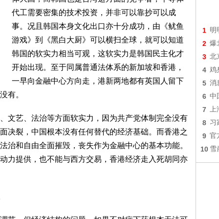
代工需要密集的技术投资，并非可以靠抄可以成
事。况且韩国本身文化出口亦十分成功，由《鱿鱼
1
明
游戏》到《黑白大厨》可以横扫全球，就可以知道
2
爆
韩国的软实力相当可观，这软实力是韩国民主化才
3
北
开始出现。至于同属普通法体系的新加坡和香港，
4
鸡
一早向金融中心方向走，港新两地都有英国人留下
5
消
没有。
6
中
7
上
、文艺、法治等方面软实力，因为共产党体制完全没有
8
习
面决裂，中国根本没有任何替代的经济基础。而香港之
9
官
法治和自由全面摧毁，丧失作为金融中心的基本功能。
10
雪
动力提供，也不能与西方交易，香港经济走入死胡同亦