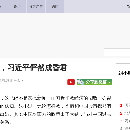
客
论坛
分类广告
购物
简
，习近平俨然成昏君
24
查看/发表评论
，这已经不是甚么新闻。而习近平救经济的招数，亦越
1
习
的认知。只不过，无论怎样救，香港和中国股市都只有
2
北
出逃。其实中国对西方的政策出了大错，与对中国过去
3
习
关系。
4
跨