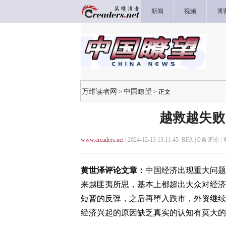
新闻
视频
博
万维读者网
中国瞭望
>
> 正文
越救越失败
www.creaders.net
| 2024-12-13 13:11:45 RFA |
0
条评论 |
黄世泽评论文章：
中国经济出现重大问题
来越匪夷所思，基本上都超出大众对经济
短暂的反弹，之后再堕入跌市，外资继续
经济兴起的原因缺乏真实的认知有莫大的