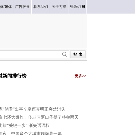
体
/
繁体
广告服务
联系我们
关于万维
登录
/
注册
小时新闻排行榜
更多>>
家“储君”出事？皇侄齐明正突然消失
京七环大爆炸，传老习两口子躲了整整两天
走错“关键一步” 渐失话语权
年夜，中国多个大城市现诡异一幕