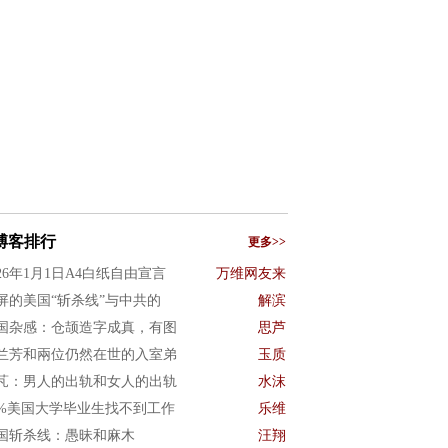
博客排行
更多>>
026年1月1日A4白纸自由宣言
万维网友来
屏的美国“斩杀线”与中共的
解滨
国杂感：仓颉造字成真，有图
思芦
兰芳和兩位仍然在世的入室弟
玉质
芃：男人的出轨和女人的出轨
水沫
0%美国大学毕业生找不到工作
乐维
国斩杀线：愚昧和麻木
汪翔