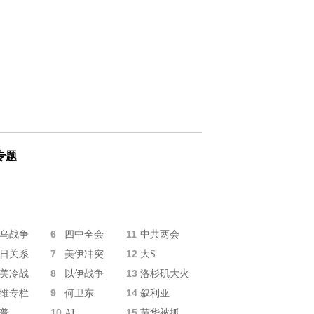
专题
6
11
乌战争
四中全会
中共两会
7
12
日关系
美伊冲突
大S
8
13
美冷战
以伊战争
洛杉矶大火
9
14
维专栏
何卫东
叙利亚
10
15
普
AI
苗华被抓