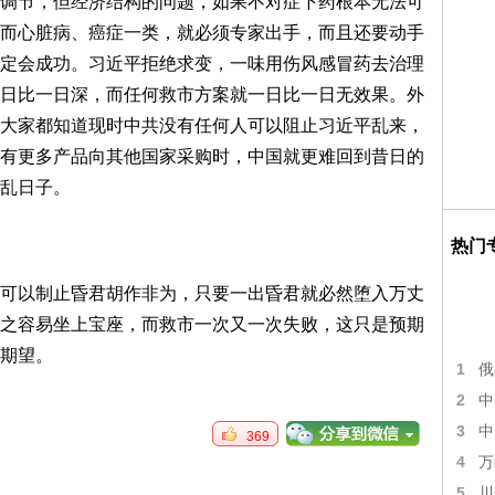
调节，但经济结构的问题，如果不对症下药根本无法可
而心脏病、癌症一类，就必须专家出手，而且还要动手
定会成功。习近平拒绝求变，一味用伤风感冒药去治理
日比一日深，而任何救市方案就一日比一日无效果。外
大家都知道现时中共没有任何人可以阻止习近平乱来，
有更多产品向其他国家采购时，中国就更难回到昔日的
乱日子。
热门
可以制止昏君胡作非为，只要一出昏君就必然堕入万丈
之容易坐上宝座，而救市一次又一次失败，这只是预期
期望。
1
俄
2
中
3
中
369
4
万
5
川