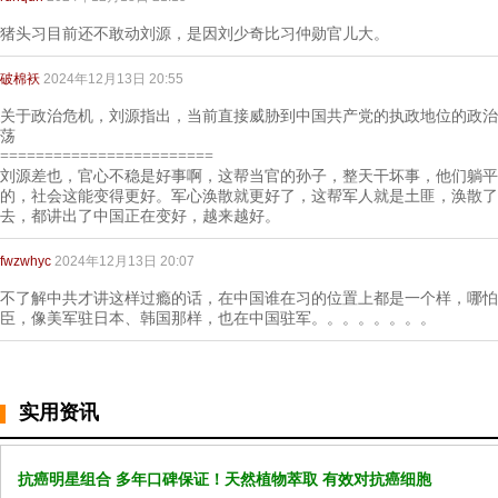
猪头习目前还不敢动刘源，是因刘少奇比习仲勋官儿大。
破棉袄
2024年12月13日 20:55
关于政治危机，刘源指出，当前直接威胁到中国共产党的执政地位的政治
荡
========================
刘源差也，官心不稳是好事啊，这帮当官的孙子，整天干坏事，他们躺平
的，社会这能变得更好。军心涣散就更好了，这帮军人就是土匪，涣散了
去，都讲出了中国正在变好，越来越好。
fwzwhyc
2024年12月13日 20:07
不了解中共才讲这样过瘾的话，在中国谁在习的位置上都是一个样，哪怕
臣，像美军驻日本、韩国那样，也在中国驻军。。。。。。。。
实用资讯
抗癌明星组合 多年口碑保证！天然植物萃取 有效对抗癌细胞