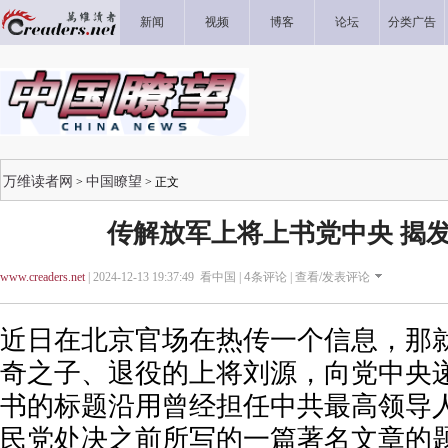
新闻
视频
博客
论坛
分类广告
万维读者网
中国瞭望
>
> 正文
传解放军上将上书党中央 揭发
www.creaders.net
| 2024-12-13 19:37:49 看中国 |
4
条评论 |
查看/发表评论
近日在北京官场在热传一个信息，那
奇之子、退役的上将刘源，向党中央
书的标题沿用曾经担任中共最高领导
民党处决之前所写的一篇著名文章的题