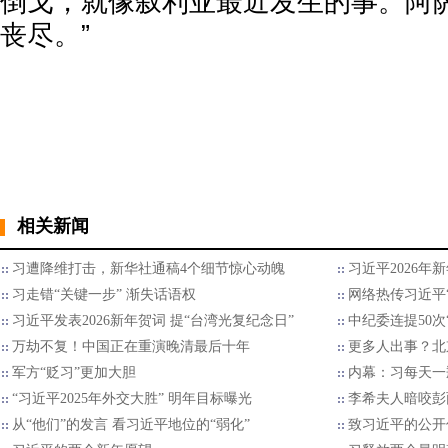
倒戈，就像叙利亚最近发生的事。阿
丧尽。”
相关新闻
习遭降维打击，新华社通稿4个细节惊心动魄
习近平2026年
习走错“关键一步” 渐失话语权
网络热传习近平“
习近平发表2026新年贺词 提“台湾光复纪念日”
中纪委连提50次
万劫不复！中国正在重演晚清最后十年
更多人出事？北
军方“贬习”更加大胆
内幕：习每天一
“习近平2025年外交大胜” 明年目标曝光
李希夫人暗咬彭
从“他们”的发言 看习近平地位的“弱化”
致习近平的公开