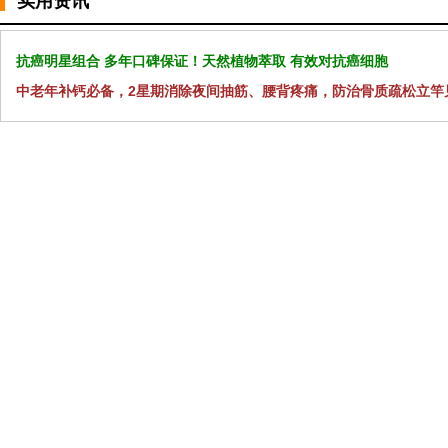
实用资讯
抗癌明星组合 多年口碑保证！天然植物萃取 有效对抗癌细胞
中老年补钙必备，2星期消除夜间抽筋、腰背疼痛，防治骨质疏松立竿