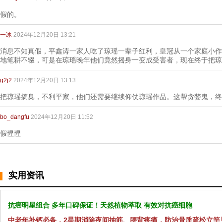
假的。
一冰
2024年12月20日 13:21
消息不知真假，平鑫涛一家人吃了琼瑶一辈子红利，皇冠从一个家庭小作
地笔耕不辍，可是在琼瑶晚年他们竟然摇身一变成受害者，现在终于把琼
g2j2
2024年12月20日 13:13
把琼瑶搞臭，不利平家，他们还需要继续仰仗琼瑶作品。这帮贪婪鬼，终
bo_dangfu
2024年12月20日 11:52
假惺惺
实用资讯
抗癌明星组合 多年口碑保证！天然植物萃取 有效对抗癌细胞
中老年补钙必备，2星期消除夜间抽筋、腰背疼痛，防治骨质疏松立竿