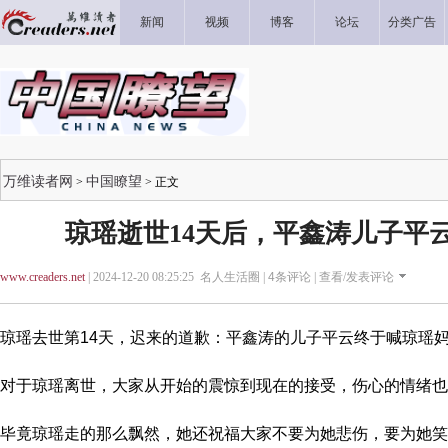
新闻
视频
博客
论坛
分类广告
万维读者网
中国瞭望
>
> 正文
琼瑶逝世14天后，平鑫涛儿子平
www.creaders.net
| 2024-12-20 08:25:25 名人生活圈 |
4
条评论 |
查看/发表评论
琼瑶去世第14天，迟来的道歉：平鑫涛的儿子平云终于喊琼瑶
对于琼瑶离世，大家从开始的震惊到现在的接受，伤心的情绪也
毕竟琼瑶走的那么飘然，她还祝福大家不要为她悲伤，要为她笑