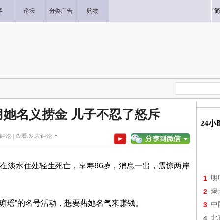
客
论坛
分类广告
购物
简
她名义捞金 儿子不忍了怒斥
24
评论 |
查看/发表评论
在淡水住处轻生死亡，享寿86岁，消息一出，震惊两岸
1
明
2
爆
念琼瑶”的名号活动，想要藉她名气来赚钱。
3
中
4
北