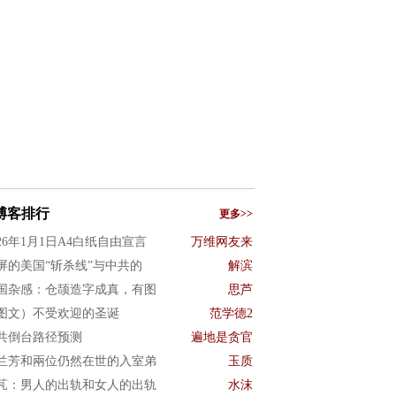
博客排行
更多>>
026年1月1日A4白纸自由宣言
万维网友来
屏的美国“斩杀线”与中共的
解滨
国杂感：仓颉造字成真，有图
思芦
图文）不受欢迎的圣诞
范学德2
共倒台路径预测
遍地是贪官
兰芳和兩位仍然在世的入室弟
玉质
芃：男人的出轨和女人的出轨
水沫