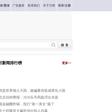
体
/
繁体
广告服务
联系我们
关于万维
登录
/
注册
小时新闻排行榜
更多>>
明是世界领土大国，她偏要伪装成弹丸小国
北京拉响警报：2026头号风险浮出水面
国金融圈炸锅，投行“第一美女”栽了
京七环隧道大爆炸传出惊人内幕