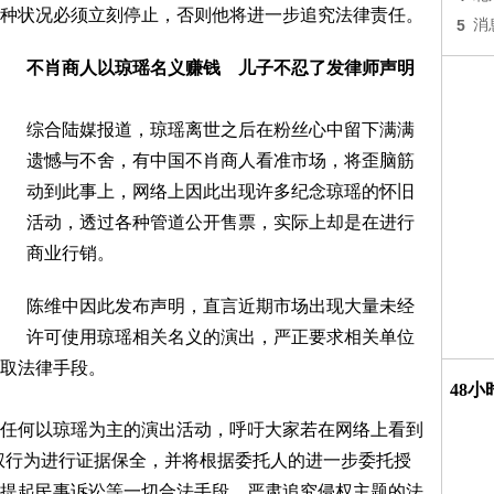
种状况必须立刻停止，否则他将进一步追究法律责任。
5
消
不肖商人以琼瑶名义赚钱 儿子不忍了发律师声明
综合陆媒报道，琼瑶离世之后在粉丝心中留下满满
遗憾与不舍，有中国不肖商人看准市场，将歪脑筋
动到此事上，网络上因此出现许多纪念琼瑶的怀旧
活动，透过各种管道公开售票，实际上却是在进行
商业行销。
陈维中因此发布声明，直言近期市场出现大量未经
许可使用琼瑶相关名义的演出，严正要求相关单位
取法律手段。
48
任何以琼瑶为主的演出活动，呼吁大家若在网络上看到
权行为进行证据保全，并将根据委托人的进一步委托授
提起民事诉讼等一切合法手段，严肃追究侵权主题的法