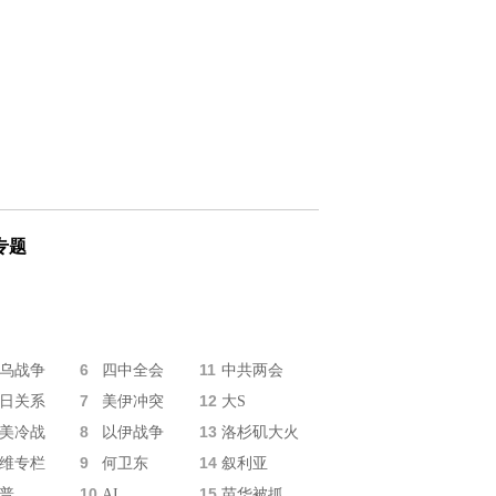
专题
6
11
乌战争
四中全会
中共两会
7
12
日关系
美伊冲突
大S
8
13
美冷战
以伊战争
洛杉矶大火
9
14
维专栏
何卫东
叙利亚
10
15
普
AI
苗华被抓