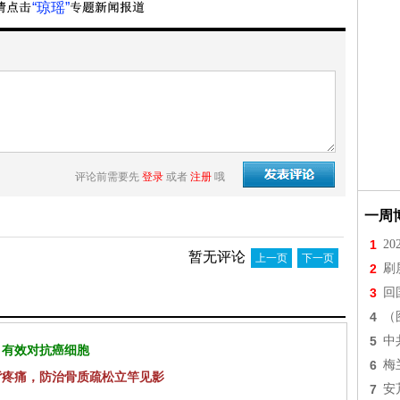
“琼瑶”
评论前需要先
登录
或者
注册
哦
一周
1
2
暂无评论
上一页
下一页
2
刷
3
回
4
（
5
中
 有效对抗癌细胞
6
梅
背疼痛，防治骨质疏松立竿见影
7
安