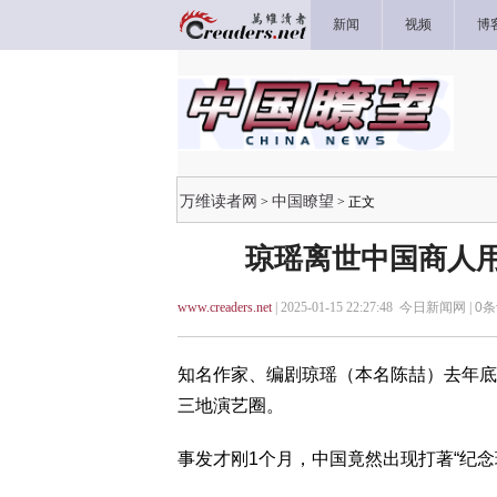
新闻
视频
博
万维读者网
中国瞭望
>
> 正文
琼瑶离世中国商人用
www.creaders.net
| 2025-01-15 22:27:48 今日新闻网 |
0
条
知名作家、编剧琼瑶（本名陈喆）去年底
三地演艺圈。
事发才刚1个月，中国竟然出现打著“纪