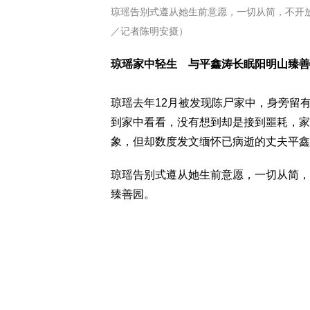
琼瑶告别式遵从她生前意愿，一切从简，不开
／记者陈明安摄）
琼瑶家中轻生 与平鑫涛长眠阳明山臻善
琼瑶去年12月被发现陈尸家中，身旁留
到家中看看，没有想到却是接到噩耗，家
象，但却数度发文缅怀已病逝的丈夫平鑫
琼瑶告别式遵从她生前意愿，一切从简，
臻善园。