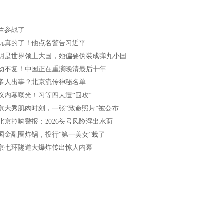
兰参战了
玩真的了！他点名警告习近平
明是世界领土大国，她偏要伪装成弹丸小国
劫不复！中国正在重演晚清最后十年
多人出事？北京流传神秘名单
议内幕曝光！习等四人遭“围攻”
京大秀肌肉时刻，一张“致命照片”被公布
北京拉响警报：2026头号风险浮出水面
国金融圈炸锅，投行“第一美女”栽了
京七环隧道大爆炸传出惊人内幕