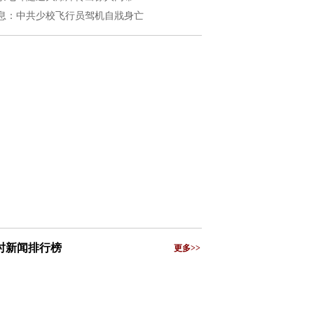
息：中共少校飞行员驾机自戕身亡
小时新闻排行榜
更多>>