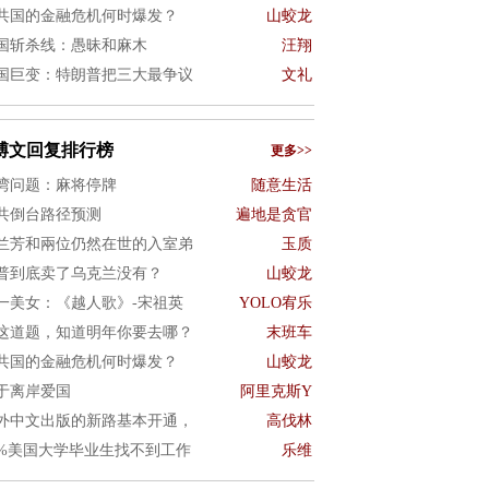
共国的金融危机何时爆发？
山蛟龙
国斩杀线：愚昧和麻木
汪翔
国巨变：特朗普把三大最争议
文礼
博文回复排行榜
更多>>
湾问题：麻将停牌
随意生活
共倒台路径预测
遍地是贪官
兰芳和兩位仍然在世的入室弟
玉质
普到底卖了乌克兰没有？
山蛟龙
一美女：《越人歌》-宋祖英
YOLO宥乐
这道题，知道明年你要去哪？
末班车
共国的金融危机何时爆发？
山蛟龙
于离岸爱国
阿里克斯Y
外中文出版的新路基本开通，
高伐林
0%美国大学毕业生找不到工作
乐维