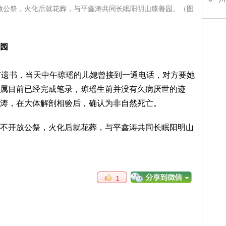
放公祭，火化后就花葬，与平鑫涛共同长眠阳明山臻善园。（图
园
有遗书，当天中午琼瑶的儿媳曾接到一通电话，对方要她
属目前已经完成笔录，琼瑶生前并没有久病厌世的迹
涛，在大体解剖相验后，确认为非自然死亡。
不开放公祭，火化后就花葬，与平鑫涛共同长眠阳明山
1