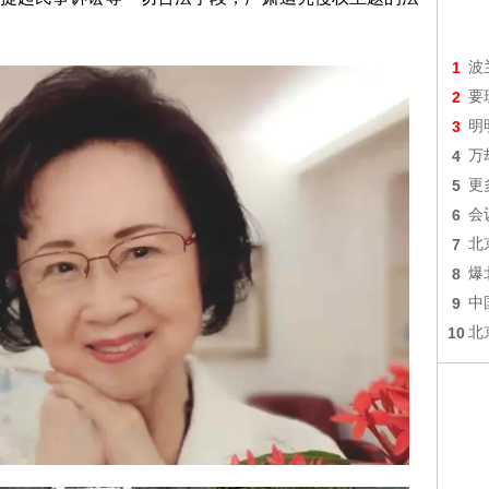
1
波
2
要
3
明
4
万
5
更
6
会
7
北
8
爆
9
中
10
北