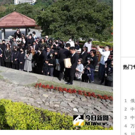
热门
1
俄
2
中
3
中
4
万
5
川