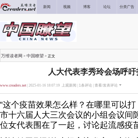
新闻
视频
博客
论坛
分类广告
万维读者网
中国瞭望
>
> 正文
人大代表李秀玲会场呼吁
www.creaders.net
| 2025-01-16 18:07:19 上观新闻 |
1
条评论 |
查看/发表评论
“这个疫苗效果怎么样？在哪里可以打
市十六届人大三次会议的小组会议间
位女代表围在了一起，讨论起流感疫