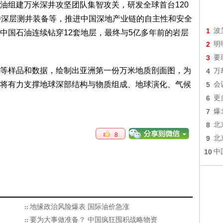
油组建万米深井攻坚团队集智攻关，研发全球首台120
特深层测井装备等，推进中国深地产业链的自主性和安全
1
波
中国石油连续钻穿12套地层，最终与5亿多年前的岩层
2
明
3
要
等样品和数据，绘制出亚洲第一份万米地质剖面图，为
4
万
将有力支撑地球深部结构与物质组成、地球演化、气候
5
会
6
更
7
爆
8
北
8
9
北
10
中
地缘政治风险爆表 国际油价急涨
要为大事做准备？ 中国疯狂囤积战略物资