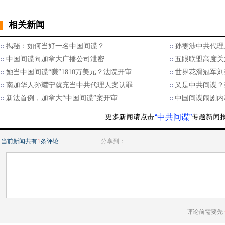
相关新闻
揭秘：如何当好一名中国间谍？
孙雯涉中共代理
中国间谍向加拿大广播公司泄密
五眼联盟高度关
她当中国间谍“赚”1810万美元？法院开审
世界花滑冠军刘美
南加华人孙耀宁就充当中共代理人案认罪
又是中共间谍？
新法首例，加拿大“中国间谍”案开审
中国间谍闹剧内
“中共间谍”
当前新闻共有
1
条评论
分享到：
评论前需要先