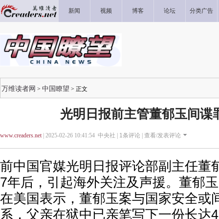
新闻
视频
博客
论坛
分类广告
万维读者网
中国瞭望
>
> 正文
光明日报前主管董郁玉间谍
www.creaders.net
| 2025-02-26 10:41:54 中央社 |
1
条评论 |
查看/发表评论
前中国官媒光明日报评论部副主任董
7年后，引起海外关注及声援。董郁玉
在美国表示，董郁玉案与国家安全或
系，父亲在狱中已亲笔写下一份长达4