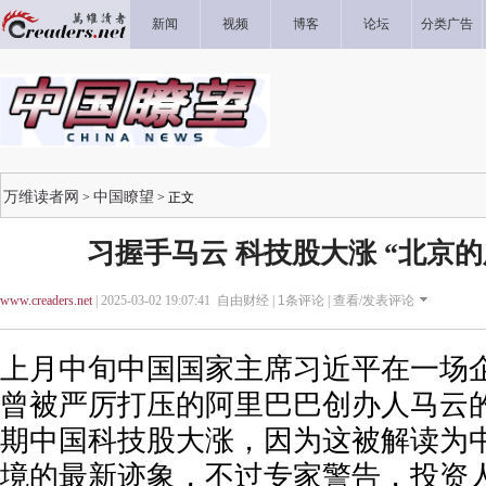
新闻
视频
博客
论坛
分类广告
万维读者网
中国瞭望
>
> 正文
习握手马云 科技股大涨 “北京的
www.creaders.net
| 2025-03-02 19:07:41 自由财经 |
1
条评论 |
查看/发表评论
上月中旬中国国家主席习近平在一场
曾被严厉打压的阿里巴巴创办人马云
期中国科技股大涨，因为这被解读为
境的最新迹象，不过专家警告，投资