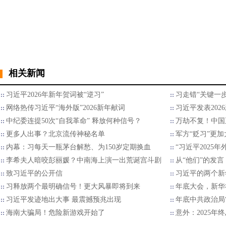
相关新闻
习近平2026年新年贺词被“逆习”
习走错“关键一步
网络热传习近平“海外版”2026新年献词
习近平发表202
中纪委连提50次“自我革命” 释放何种信号？
万劫不复！中国
更多人出事？北京流传神秘名单
军方“贬习”更加
内幕：习每天一瓶茅台解愁、为150岁定期换血
“习近平2025
李希夫人暗咬彭丽媛？中南海上演一出荒诞宫斗剧
从“他们”的发言
致习近平的公开信
习近平的两个新
习释放两个最明确信号！更大风暴即将到来
年底大会，新华
习近平发迹地出大事 最震撼预兆出现
年底中共政治局
海南大骗局！危险新游戏开始了
意外：2025