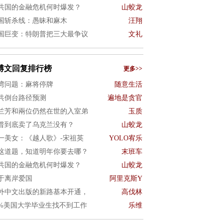
共国的金融危机何时爆发？
山蛟龙
国斩杀线：愚昧和麻木
汪翔
国巨变：特朗普把三大最争议
文礼
博文回复排行榜
更多>>
湾问题：麻将停牌
随意生活
共倒台路径预测
遍地是贪官
兰芳和兩位仍然在世的入室弟
玉质
普到底卖了乌克兰没有？
山蛟龙
一美女：《越人歌》-宋祖英
YOLO宥乐
这道题，知道明年你要去哪？
末班车
共国的金融危机何时爆发？
山蛟龙
于离岸爱国
阿里克斯Y
外中文出版的新路基本开通，
高伐林
0%美国大学毕业生找不到工作
乐维