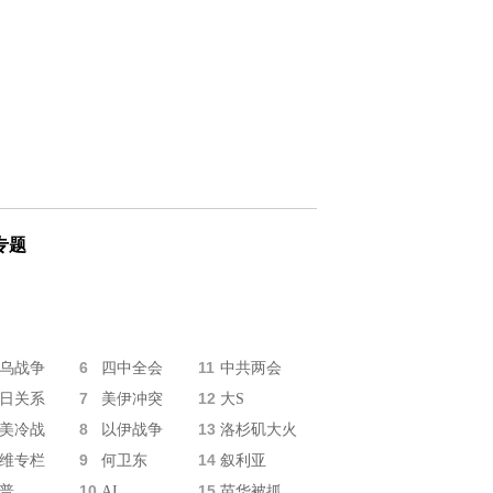
专题
6
11
乌战争
四中全会
中共两会
7
12
日关系
美伊冲突
大S
8
13
美冷战
以伊战争
洛杉矶大火
9
14
维专栏
何卫东
叙利亚
10
15
普
AI
苗华被抓