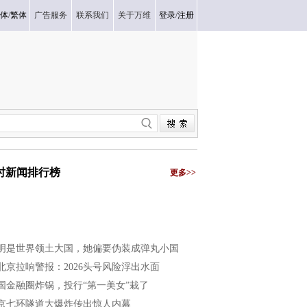
体
/
繁体
广告服务
联系我们
关于万维
登录
/
注册
小时新闻排行榜
更多>>
明是世界领土大国，她偏要伪装成弹丸小国
北京拉响警报：2026头号风险浮出水面
国金融圈炸锅，投行“第一美女”栽了
京七环隧道大爆炸传出惊人内幕