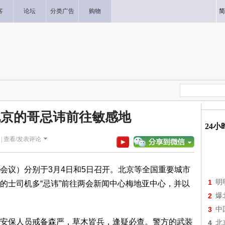
客
论坛
分类广告
购物
简
北京的哥忌讳前往敏感地
24
|
查看/发表评论
议）分别于3月4日和5日召开。北京等全国重要城市
1
明
的士司机多“忌讳”前往两会新闻中心梅地亚中心，并以
2
爆
3
中
保人员戒备森严，草木皆兵，逢疑必查。警方的武装
4
北