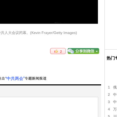
会议闭幕。(Kevin Frayer/Getty Images)
2
热门
“中共两会”
1
俄
2
中
3
中
4
万
5
川