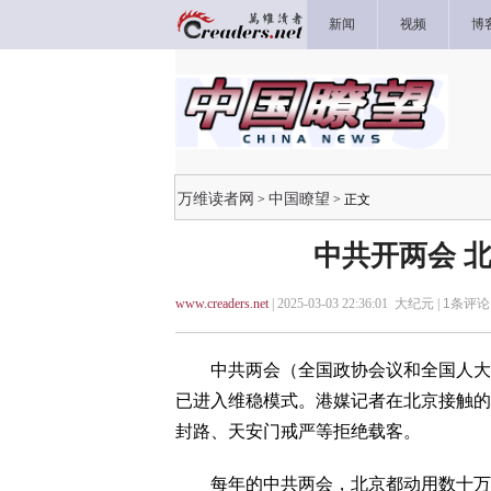
新闻
视频
博
万维读者网
中国瞭望
>
> 正文
中共开两会 
www.creaders.net
| 2025-03-03 22:36:01 大纪元 |
1
条评论 
中共两会（全国政协会议和全国人大会
已进入维稳模式。港媒记者在北京接触的
封路、天安门戒严等拒绝载客。
每年的中共两会，北京都动用数十万安