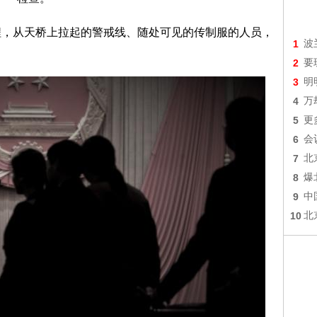
，从天桥上拉起的警戒线、随处可见的传制服的人员，
1
波
2
要
3
明
4
万
5
更
6
会
7
北
8
爆
9
中
10
北