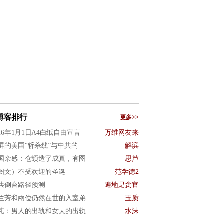
博客排行
更多>>
026年1月1日A4白纸自由宣言
万维网友来
屏的美国“斩杀线”与中共的
解滨
国杂感：仓颉造字成真，有图
思芦
图文）不受欢迎的圣诞
范学德2
共倒台路径预测
遍地是贪官
兰芳和兩位仍然在世的入室弟
玉质
芃：男人的出轨和女人的出轨
水沫