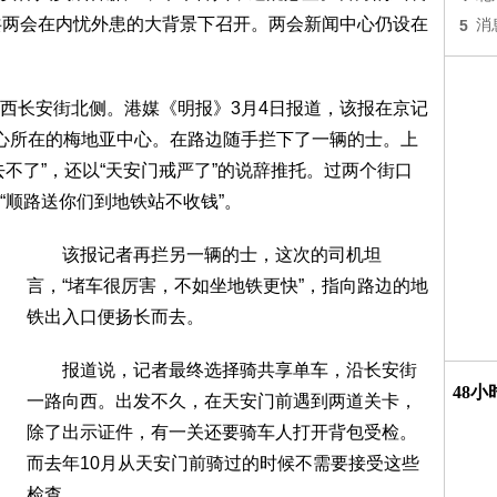
共两会在内忧外患的大背景下召开。两会新闻中心仍设在
5
消
长安街北侧。港媒《明报》3月4日报道，该报在京记
心所在的梅地亚中心。在路边随手拦下了一辆的士。上
不了”，还以“天安门戒严了”的说辞推托。过两个街口
“顺路送你们到地铁站不收钱”。
该报记者再拦另一辆的士，这次的司机坦
言，“堵车很厉害，不如坐地铁更快”，指向路边的地
铁出入口便扬长而去。
报道说，记者最终选择骑共享单车，沿长安街
48
一路向西。出发不久，在天安门前遇到两道关卡，
除了出示证件，有一关还要骑车人打开背包受检。
而去年10月从天安门前骑过的时候不需要接受这些
检查。