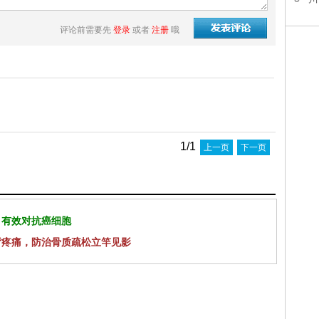
评论前需要先
登录
或者
注册
哦
1/1
上一页
下一页
 有效对抗癌细胞
背疼痛，防治骨质疏松立竿见影