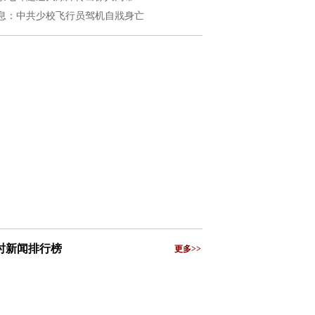
息：中共少校飞行员驾机自戕身亡
小时新闻排行榜
更多>>