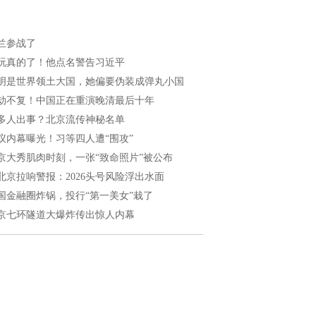
兰参战了
玩真的了！他点名警告习近平
明是世界领土大国，她偏要伪装成弹丸小国
劫不复！中国正在重演晚清最后十年
多人出事？北京流传神秘名单
议内幕曝光！习等四人遭“围攻”
京大秀肌肉时刻，一张“致命照片”被公布
北京拉响警报：2026头号风险浮出水面
国金融圈炸锅，投行“第一美女”栽了
京七环隧道大爆炸传出惊人内幕