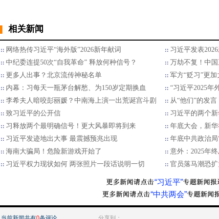
相关新闻
网络热传习近平“海外版”2026新年献词
习近平发表202
中纪委连提50次“自我革命” 释放何种信号？
万劫不复！中国
更多人出事？北京流传神秘名单
军方“贬习”更加
内幕：习每天一瓶茅台解愁、为150岁定期换血
“习近平2025
李希夫人暗咬彭丽媛？中南海上演一出荒诞宫斗剧
从“他们”的发言
致习近平的公开信
习近平的两个新
习释放两个最明确信号！更大风暴即将到来
年底大会，新华
习近平发迹地出大事 最震撼预兆出现
年底中共政治局
海南大骗局！危险新游戏开始了
意外：2025
习近平权力现状如何 两张照片一段话说明一切
官员落马潮恐扩
“习近平”
“中共两会”
当前新闻共有
0
条评论
分享到：