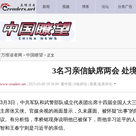
新闻
视频
博客
论坛
分类广告
万维读者网
中国瞭望
>
> 正文
3名习亲信缺席两会 处
www.creaders.net
| 2025-03-06 19:56:09 看中国 |
0
条评论 |
查看/发表评论
3月3日，中共军队和武警部队成立代表团出席十四届全国人大
主席张又侠。官媒央视的画面显示，久未露面、被怀疑“出事”
议。有分析指，李桥铭现身说明他已被保下，而他非习近平的人
智和王春宁则是习近平的亲信。