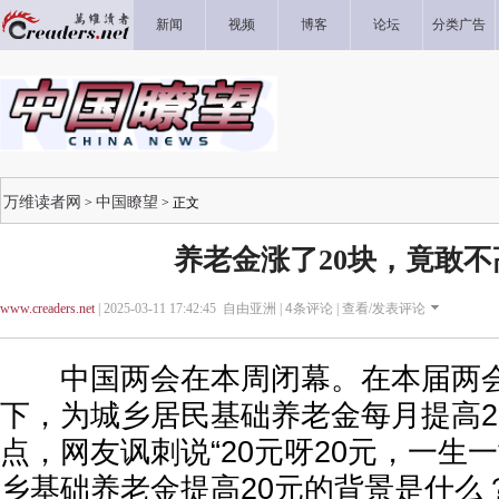
新闻
视频
博客
论坛
分类广告
万维读者网
中国瞭望
>
> 正文
养老金涨了20块，竟敢不
www.creaders.net
| 2025-03-11 17:42:45 自由亚洲 |
4
条评论 |
查看/发表评论
中国两会在本周闭幕。在本届两会
下，为城乡居民基础养老金每月提高2
点，网友讽刺说“20元呀20元，一生
乡基础养老金提高20元的背景是什么