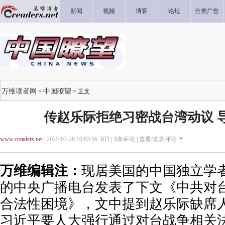
新闻
视频
博客
论坛
分类广告
万维读者网
中国瞭望
>
> 正文
传赵乐际拒绝习密战台湾动议 导
www.creaders.net
| 2025-03-20 10:03:56 RTI |
3
条评论 |
查看/发表评论
万维编辑注：
现居美国的中国独立学
的中央广播电台发表了下文《中共对
合法性困境》，文中提到赵乐际缺席
习近平要人大强行通过对台战争相关