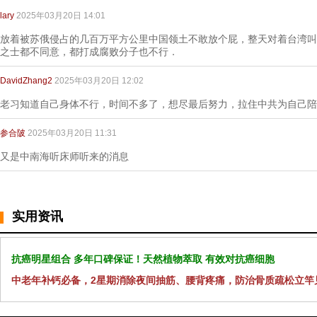
lary
2025年03月20日 14:01
放着被苏俄侵占的几百万平方公里中国领土不敢放个屁，整天对着台湾叫
之士都不同意，都打成腐败分子也不行．
DavidZhang2
2025年03月20日 12:02
老习知道自己身体不行，时间不多了，想尽最后努力，拉住中共为自己陪
参合陂
2025年03月20日 11:31
又是中南海听床师听来的消息
实用资讯
抗癌明星组合 多年口碑保证！天然植物萃取 有效对抗癌细胞
中老年补钙必备，2星期消除夜间抽筋、腰背疼痛，防治骨质疏松立竿