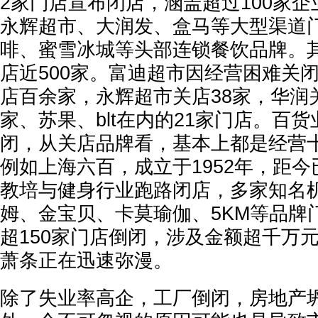
2家门店宣布闭店，涵盖超过100家
永辉超市、大润发、盒马等大型渠道
啡、蜜雪冰城等头部连锁餐饮品牌。
店近500家。富迪超市因经营困难关
店百余家，永辉超市关店38家，华润
家、苏果、blt在内的21家门店。百货
闭，从关店品牌看，基本上都是经营
例如上海六百，成立于1952年，距今
教培与健身行业跑路闭店，多家知名
姆、金宝贝、卡莫瑜伽、5KM等品牌
超150家门店倒闭，涉及金额超千万
萧条正在迅速弥漫。
除了失业率高企，工厂倒闭，房地产