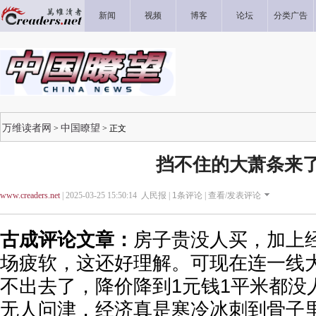
新闻
视频
博客
论坛
分类广告
万维读者网
中国瞭望
>
> 正文
挡不住的大萧条来
www.creaders.net
| 2025-03-25 15:50:14 人民报 |
1
条评论 |
查看/发表评论
古成评论文章：
房子贵没人买，加上
场疲软，这还好理解。可现在连一线
不出去了，降价降到1元钱1平米都没
无人问津，经济真是寒冷冰刺到骨子