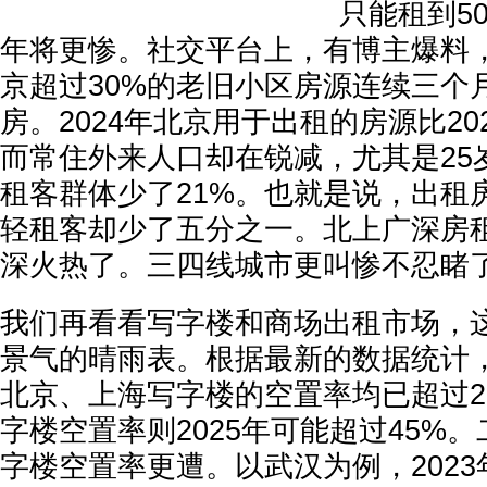
只能租到50
年将更惨。社交平台上，有博主爆料，2
京超过30%的老旧小区房源连续三个
房。2024年北京用于出租的房源比20
而常住外来人口却在锐减，尤其是25
租客群体少了21%。也就是说，出租
轻租客却少了五分之一。北上广深房
深火热了。三四线城市更叫惨不忍睹
我们再看看写字楼和商场出租市场，
景气的晴雨表。根据最新的数据统计，
北京、上海写字楼的空置率均已超过2
字楼空置率则2025年可能超过45%
字楼空置率更遭。以武汉为例，202