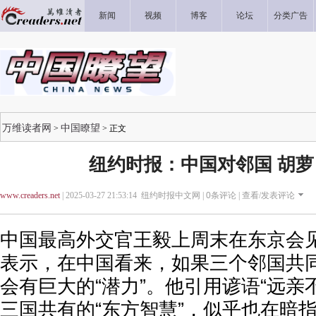
新闻
视频
博客
论坛
分类广告
万维读者网
中国瞭望
>
> 正文
纽约时报：中国对邻国 胡
www.creaders.net
| 2025-03-27 21:53:14 纽约时报中文网 |
0
条评论 |
查看/发表评论
中国最高外交官王毅上周末在东京会
表示，在中国看来，如果三个邻国共
会有巨大的“潜力”。他引用谚语“远亲
三国共有的“东方智慧”，似乎也在暗