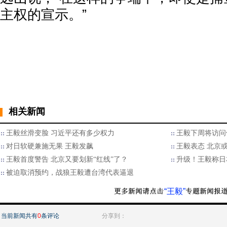
主权的宣示。”
相关新闻
王毅丝滑变脸 习近平还有多少权力
王毅下周将访问
对日软硬兼施无果 王毅发飙
王毅表态 北京
王毅首度警告 北京又要划新“红线”了？
升级！王毅称日
被迫取消预约，战狼王毅遭台湾代表逼退
“王毅”
当前新闻共有
0
条评论
分享到：