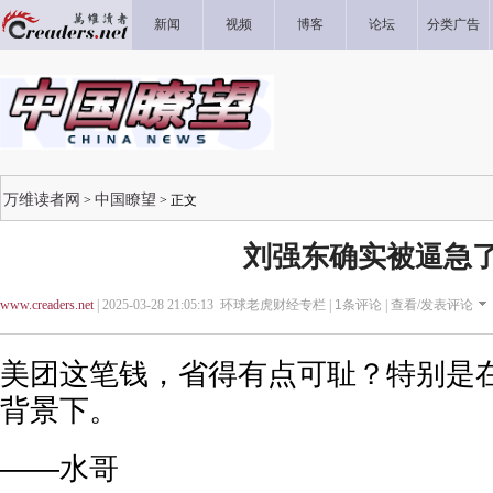
新闻
视频
博客
论坛
分类广告
万维读者网
中国瞭望
>
> 正文
刘强东确实被逼急
www.creaders.net
| 2025-03-28 21:05:13 环球老虎财经专栏 |
1
条评论 |
查看/发表评论
美团这笔钱，省得有点可耻？特别是
背景下。
——水哥