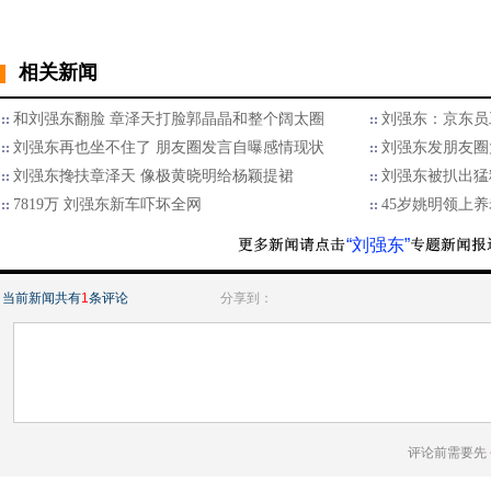
相关新闻
和刘强东翻脸 章泽天打脸郭晶晶和整个阔太圈
刘强东：京东员
刘强东再也坐不住了 朋友圈发言自曝感情现状
刘强东发朋友圈
刘强东搀扶章泽天 像极黄晓明给杨颖提裙
刘强东被扒出猛
7819万 刘强东新车吓坏全网
45岁姚明领上养
“刘强东”
当前新闻共有
1
条评论
分享到：
评论前需要先