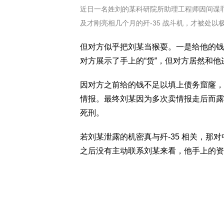
近日一名姓刘的某科研院所助理工程师因间谍
及才刚亮相几个月的歼-35 战斗机，才被处以
但对方似乎把刘某当猴耍。一是给他的钱
对方展示了手上的“货”，但对方居然和
因对方之前给的钱不足以填上债务窟窿，
情报。最终刘某因为多次卖情报走后而露
死刑。
若刘某泄露的机密真与歼-35 相关，
之后没有主动联系刘某来看，他手上的资料