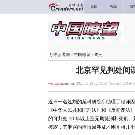
新闻
视频
博
万维读者网
中国瞭望
>
> 正文
北京罕见判处间
www.creaders.net
| 2025-03-29 12:48:18 Newtalk |
1
条评论
近日一名姓刘的某科研院所助理工程师因
《中华人民共和国刑法》和《反间谍法》。
的可判处 10 年以上至无期徒刑和死刑
披露，其泄露的情报因涉及才刚亮相几个月