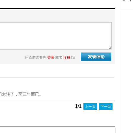
评论前需要先
登录
或者
注册
哦
罚太轻了，两三年而已。
1/1
上一页
下一页