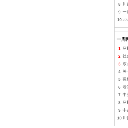
8
川
9
一
10
2
一周
1
马
2
社
3
东
4
关
5
强
6
老
7
中
8
马
9
中
10
川