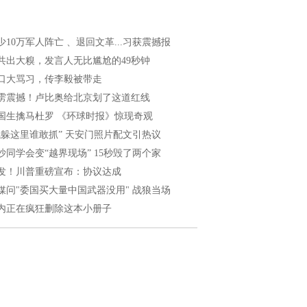
少10万军人阵亡 、退回文革...习获震撼报
共出大糗，发言人无比尴尬的49秒钟
口大骂习，传李毅被带走
雳震撼！卢比奥给北京划了这道红线
国生擒马杜罗 《环球时报》惊现奇观
我躲这里谁敢抓” 天安门照片配文引热议
沙同学会变“越界现场” 15秒毁了两个家
发！川普重磅宣布：协议达成
媒问"委国买大量中国武器没用" 战狼当场
内正在疯狂删除这本小册子