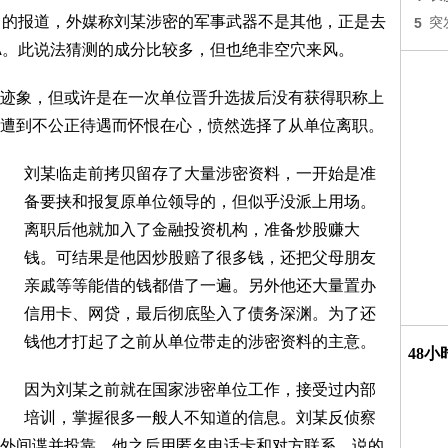
日的报道，外媒称刘某涉密的军事武器不是其他，正是去
5
突
5A。此说法猜测的成分比较多，但也绝非空穴来风。
迹象，但或许是在一次单位晋升选拔后没有获得职称上
遭到不公正待遇而怀恨在心，愤然选择了从单位离职。
刘某临走前拷贝留存了大量涉密资料，一开始是准
备要挟和报复原单位领导的，但似乎没派上用场。
离职后他就加入了金融投资机构，准备炒股赚大
钱。可结果是他因炒股赔了很多钱，还把父母朋友
亲戚等等能借的钱都借了一遍。另外他还大量置办
信用卡、网贷，最后彻底坠入了债务深渊。为了还
钱他才打起了之前从单位带走的涉密资料的主意。
48
因为刘某之前就在国家涉密单位工作，接受过内部
培训，掌握很多一般人不知道的信息。刘某反侦察
外间谍并投靠。他之后用匿名电话卡和对方联系，说的