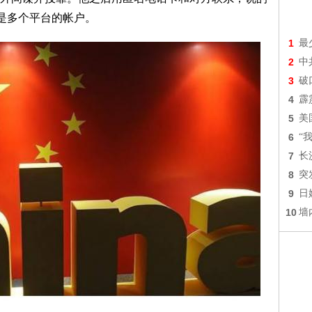
也是多个平台的帐户。
1
最
2
中
3
破
4
霹
5
美
6
“
7
长
8
突
9
日
10
墙