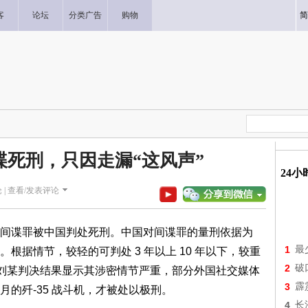
客
论坛
分类广告
购物
简
谍死刑，只因走漏“这风声”
24
 |
查看/发表评论
间谍罪被中国判处死刑。中国对间谍罪的量刑依据为
1
最
根据情节，较轻的可判处 3 年以上 10 年以下，较重
2
破
。刘某判决结果显示其涉密情节严重，部分外国社交媒体
3
霹
的歼-35 战斗机，才被处以极刑。
4
长