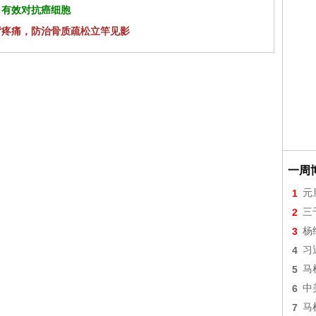
 有效对抗癌细胞
背疼痛，防治骨质疏松立竿见影
一周
1
元
2
三
3
杨
4
习
5
马
6
中
7
马