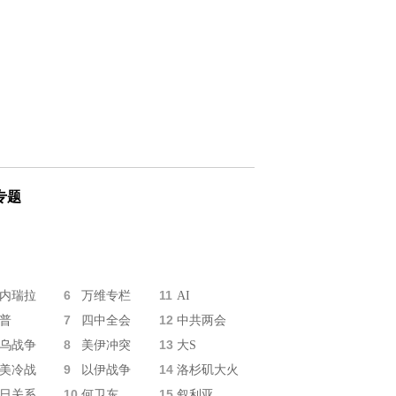
专题
6
11
内瑞拉
万维专栏
AI
7
12
普
四中全会
中共两会
8
13
乌战争
美伊冲突
大S
9
14
美冷战
以伊战争
洛杉矶大火
10
15
日关系
何卫东
叙利亚