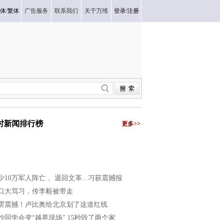
体
/
繁体
广告服务
联系我们
关于万维
登录
/
注册
小时新闻排行榜
更多>>
少10万军人阵亡 、退回文革...习获震撼报
口大骂习，传李毅被带走
雳震撼！卢比奥给北京划了这道红线
沙同学会变“越界现场” 15秒毁了两个家