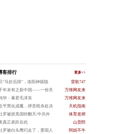
博客排行
更多>>
旦“马折后蹄”，洛阳神级隐
雷歌747
千年未有之新中国——一份关
万维网友来
纯华：暴君毛泽东
万维网友来
近平黑化成魔，肆意暗杀处决
天机指南
杜罗被抓美国吵翻天/中共外
体育老师
美真正差距在此
山货郎
杜罗被白头鹰叼走了，委国人
阿妞不牛