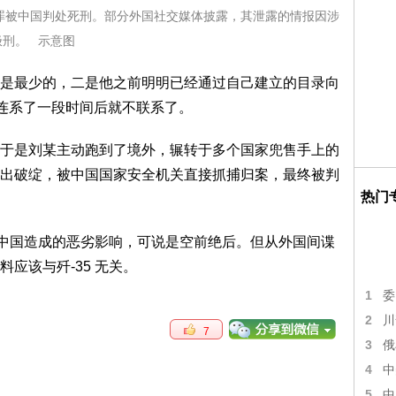
罪被中国判处死刑。部分外国社交媒体披露，其泄露的情报因涉
极刑。 示意图
是最少的，二是他之前明明已经通过自己建立的目录向
他连系了一段时间后就不联系了。
于是刘某主动跑到了境外，辗转于多个国家兜售手上的
出破绽，被中国国家安全机关直接抓捕归案，最终被判
热门
那对中国造成的恶劣影响，可说是空前绝后。但从外国间谍
应该与歼-35 无关。
1
委
2
川
7
3
俄
4
中
5
中