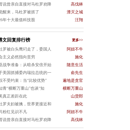
普说曾亲自直接对马杜罗劝降
高伐林
觉醒来，马杜罗被抓了
湮灭之城
026年十大最值科技股
汪翔
博文回复排行榜
更多>>
杜罗被白头鹰叼走了，委国人
阿妞不牛
会主义必然指向贫穷
施化
亚战争准备：从暗杀安倍开始
随意生活
于美国抓捕委内瑞拉总统的一
俞先生
权不受约束：当“比较优势”
遍地是贪官
知青“横断万重山”也谈“知
横断万重山
美真正差距在此
山货郎
杜罗夫妇被擒，世界更接近和
施化
共粉红见识不凡
阿妞不牛
普说曾亲自直接对马杜罗劝降
高伐林