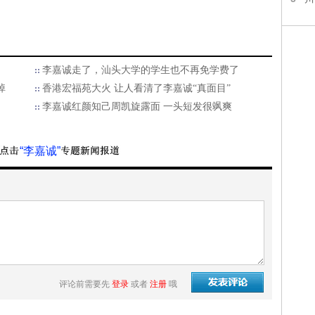
李嘉诚走了，汕头大学的学生也不再免学费了
掉
香港宏福苑大火 让人看清了李嘉诚“真面目”
李嘉诚红颜知己周凯旋露面 一头短发很飒爽
“李嘉诚”
评论前需要先
登录
或者
注册
哦