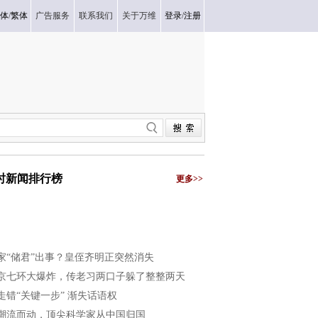
体
/
繁体
广告服务
联系我们
关于万维
登录
/
注册
小时新闻排行榜
更多>>
家“储君”出事？皇侄齐明正突然消失
京七环大爆炸，传老习两口子躲了整整两天
走错“关键一步” 渐失话语权
潮流而动，顶尖科学家从中国归国