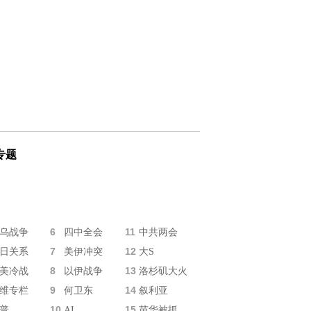
专题
6
11
乌战争
四中全会
中共两会
7
12
日关系
美伊冲突
大S
8
13
美冷战
以伊战争
洛杉矶大火
9
14
维专栏
何卫东
叙利亚
10
15
普
AI
苗华被抓