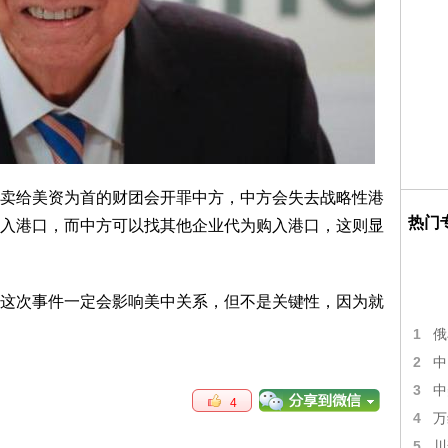
卖给美资为首的财团会开罪中方，中方会失去战略性港
热门
入港口，而中方可以找其他企业代为购入港口，这则显
这次事件一定会影响美中关系，但不是关键性，因为就
1
俄
2
中
3
中
4
4
万
5
川