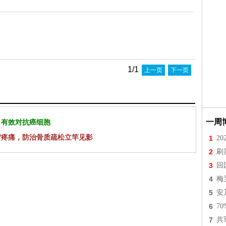
1/1
上一页
下一页
一周
 有效对抗癌细胞
背疼痛，防治骨质疏松立竿见影
1
2
2
刷
3
回
4
梅
5
安
6
7
7
共