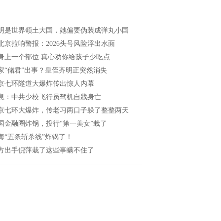
明是世界领土大国，她偏要伪装成弹丸小国
北京拉响警报：2026头号风险浮出水面
身上一个部位 真心劝你给孩子少吃点
家“储君”出事？皇侄齐明正突然消失
京七环隧道大爆炸传出惊人内幕
息：中共少校飞行员驾机自戕身亡
京七环大爆炸，传老习两口子躲了整整两天
国金融圈炸锅，投行“第一美女”栽了
海“五条斩杀线”炸锅了！
方出手倪萍栽了这些事瞒不住了