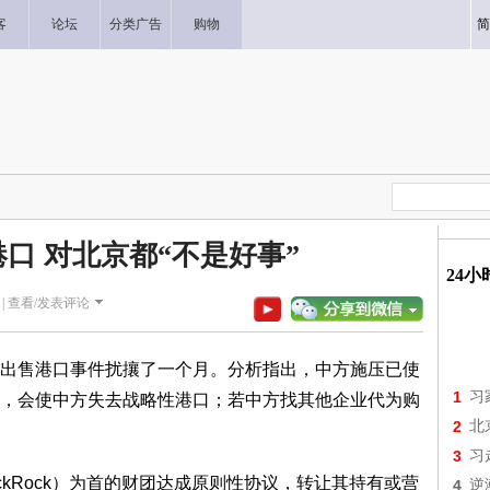
客
论坛
分类广告
购物
简
口 对北京都“不是好事”
24
|
查看/发表评论
出售港口事件扰攘了一个月。分析指出，中方施压已使
1
习
，会使中方失去战略性港口；若中方找其他企业代为购
2
北
3
习
ckRock）为首的财团达成原则性协议，转让其持有或营
4
逆