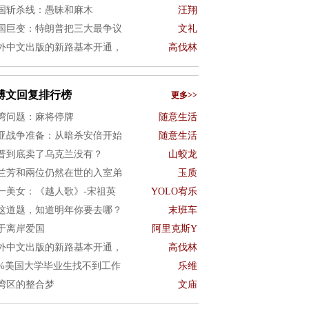
国斩杀线：愚昧和麻木
汪翔
国巨变：特朗普把三大最争议
文礼
外中文出版的新路基本开通，
高伐林
博文回复排行榜
更多>>
湾问题：麻将停牌
随意生活
亚战争准备：从暗杀安倍开始
随意生活
普到底卖了乌克兰没有？
山蛟龙
兰芳和兩位仍然在世的入室弟
玉质
一美女：《越人歌》-宋祖英
YOLO宥乐
这道题，知道明年你要去哪？
末班车
于离岸爱国
阿里克斯Y
外中文出版的新路基本开通，
高伐林
0%美国大学毕业生找不到工作
乐维
湾区的整合梦
文庙