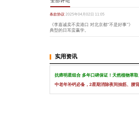
全部评论
条款协议
2025年04月02日 11:05
《李嘉诚卖不卖港口 对北京都“不是好事”》
典型的日耳蛮赢学。
实用资讯
抗癌明星组合 多年口碑保证！天然植物萃取
中老年补钙必备，2星期消除夜间抽筋、腰