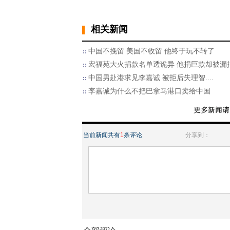
相关新闻
中国不挽留 美国不收留 他终于玩不转了
宏福苑大火捐款名单透诡异 他捐巨款却被漏
中国男赴港求见李嘉诚 被拒后失理智....
李嘉诚为什么不把巴拿马港口卖给中国
当前新闻共有
1
条评论
分享到：