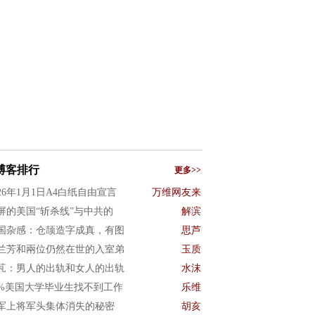
博客排行
更多>>
026年1月1日A4白纸自由宣言
万维网友来
屏的美国“斩杀线”与中共的
解滨
国杂感：仓颉造字成真，有图
思芦
兰芳和兩位仍然在世的入室弟
玉质
芃：男人的出轨和女人的出轨
水沫
0%美国大学毕业生找不到工作
乐维
军上将军头集体消失的秘密
胡亥