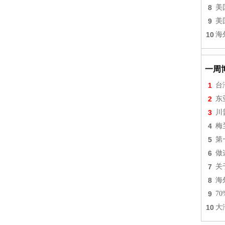
8
美
9
美
10
海
一周
1
台
2
东
3
川
4
梅
5
第
6
做
7
关
8
海
9
7
10
大