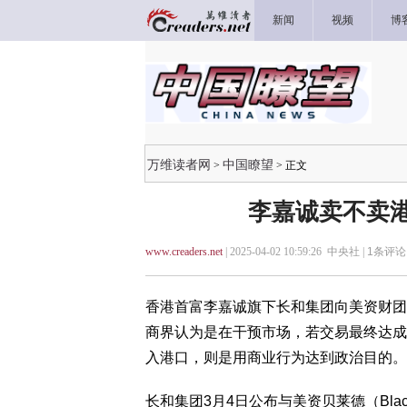
新闻
视频
博
万维读者网
中国瞭望
>
> 正文
李嘉诚卖不卖港
www.creaders.net
| 2025-04-02 10:59:26 中央社 |
1
条评论 
香港首富李嘉诚旗下长和集团向美资财团
商界认为是在干预市场，若交易最终达成
入港口，则是用商业行为达到政治目的。
长和集团3月4日公布与美资贝莱德（Bla