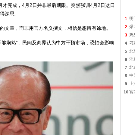
月才完成，4月2日并非最后期限。突然强调4月2日这日
得深思。
1
明
2
爆
的文章，而非用官方名义撰文，相信是想留有馀地。
3
鸡
不够娴熟”，民间及商界认为中方干预市场，恐怕会影响
4
习
5
北
6
消
7
北
8
中
9
上
10
官