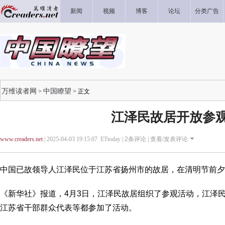
新闻
视频
博客
论坛
分类广告
万维读者网
中国瞭望
>
> 正文
江泽民故居开放参
www.creaders.net
| 2025-04-03 19:15:07 ETtoday |
2
条评论 |
查看/发表评论
中国已故领导人江泽民位于江苏省扬州市的故居，在清明节前夕
《新华社》报道，4月3日，江泽民故居组织了参观活动，江泽
江苏省干部群众代表等都参加了活动。