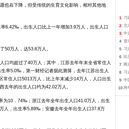
愿也在下降，但受传统的生育文化影响，相对其他地
1
习
2
北
生率6.42‰，出生人口比上一年增加3.9万人，出生人口
3
中
4
逆
50万人，达53.6万人。
5
习
6
比
人口均超过了40万人；其中，江苏去年年末全省常住人
7
两
出生率5.0‰，第一财经记者据此测算，去年江苏出生人
8
习
西全区常住人口5013万人，比上年末减少14万人，人口出生
9
中
西去年的出生人口约为42.02万人。
10
跨
为10．74‰；浙江去年全年出生人口41.0万人，出生
6万人，出生率5.89‰；安徽去年全年出生人口37.8万