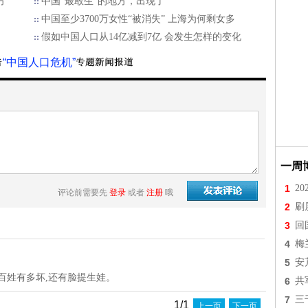
方
中国“最敢生”的地方，出现了
中国至少3700万女性“被消失” 上海为何剩女多
假如中国人口从14亿减到7亿 会发生怎样的变化
“中国人口危机”
一周
1
2
评论前需要先
登录
或者
注册
哦
2
刷
3
回
4
梅
5
安
百姓有多坏,还有脸提生娃。
6
共
7
三
1/1
上一页
下一页