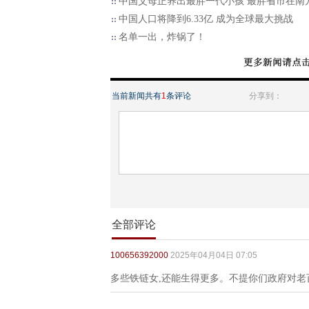
中国父母正养出最胖一代小孩 最胖省市在南
中国人口将降到6.33亿 成为全球最大挑战
名单一出，炸锅了！
当前新闻共有
1
条评论
分享到：
全部评论
100656392000
2025年04月04日 07:05
多些铁链女,还能生得更多。不提你们政府对老