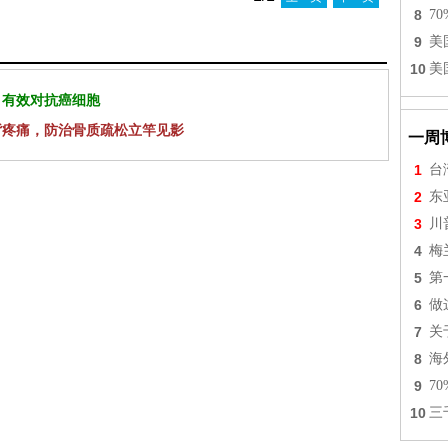
8
7
9
美
10
美
 有效对抗癌细胞
背疼痛，防治骨质疏松立竿见影
一周
1
台
2
东
3
川
4
梅
5
第
6
做
7
关
8
海
9
7
10
三