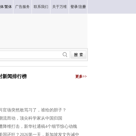
体
/
繁体
广告服务
联系我们
关于万维
登录
/
注册
小时新闻排行榜
更多>>
共官场突然敢骂习了，谁给的胆子？
潮流而动，顶尖科学家从中国归国
遭降维打击，新华社通稿4个细节惊心动魄
美国还狂？2026第一天，新加坡发文告诫中