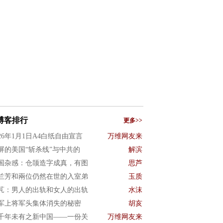
博客排行
更多>>
026年1月1日A4白纸自由宣言
万维网友来
屏的美国“斩杀线”与中共的
解滨
国杂感：仓颉造字成真，有图
思芦
兰芳和兩位仍然在世的入室弟
玉质
芃：男人的出轨和女人的出轨
水沫
军上将军头集体消失的秘密
胡亥
千年未有之新中国——一份关
万维网友来