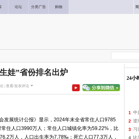
客
论坛
分类广告
购物
简
能生娃”省份排名出炉
24
论 |
查看/发表评论
1
中
会发展统计公报》显示，2024年末全省常住人口9785
2
逆
常住人口3990万人；常住人口城镇化率为59.22%，比
3
习
6.2万人，人口出生率为7.78‰；死亡人口77.3万人，
4
比