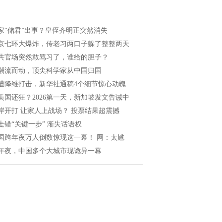
家“储君”出事？皇侄齐明正突然消失
京七环大爆炸，传老习两口子躲了整整两天
共官场突然敢骂习了，谁给的胆子？
潮流而动，顶尖科学家从中国归国
遭降维打击，新华社通稿4个细节惊心动魄
美国还狂？2026第一天，新加坡发文告诫中
岸开打 让家人上战场？ 投票结果超震撼
走错“关键一步” 渐失话语权
国跨年夜万人倒数惊现这一幕！ 网：太尴
年夜，中国多个大城市现诡异一幕