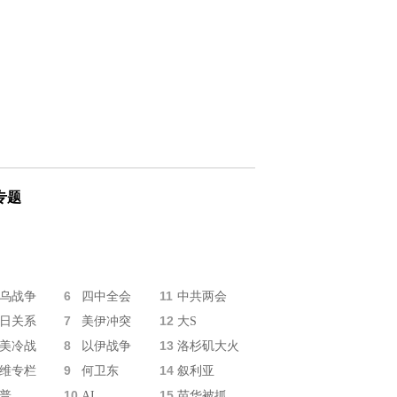
专题
6
11
乌战争
四中全会
中共两会
7
12
日关系
美伊冲突
大S
8
13
美冷战
以伊战争
洛杉矶大火
9
14
维专栏
何卫东
叙利亚
10
15
普
AI
苗华被抓