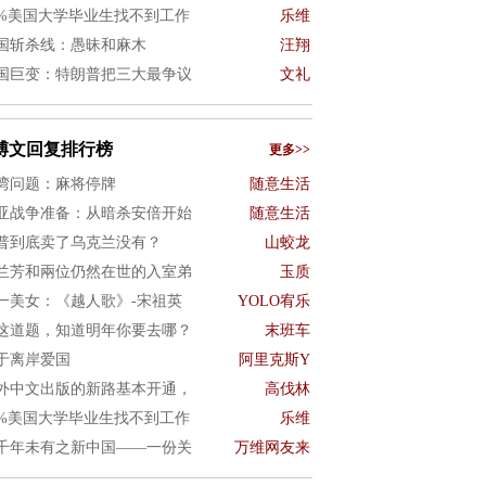
0%美国大学毕业生找不到工作
乐维
国斩杀线：愚昧和麻木
汪翔
国巨变：特朗普把三大最争议
文礼
博文回复排行榜
更多>>
湾问题：麻将停牌
随意生活
亚战争准备：从暗杀安倍开始
随意生活
普到底卖了乌克兰没有？
山蛟龙
兰芳和兩位仍然在世的入室弟
玉质
一美女：《越人歌》-宋祖英
YOLO宥乐
这道题，知道明年你要去哪？
末班车
于离岸爱国
阿里克斯Y
外中文出版的新路基本开通，
高伐林
0%美国大学毕业生找不到工作
乐维
千年未有之新中国——一份关
万维网友来