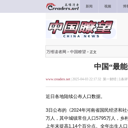
新闻
视频
博
万维读者网
中国瞭望
>
> 正文
中国“最
www.creaders.net
| 2025-04-03 22:17:32 第一财经 |
1
条评
近日各地陆续公布人口数据。
3日公布的《2024年河南省国民经济和社
万人，其中城镇常住人口5795万人，乡村
上年末提高1.14个百分点。全年出生人口7