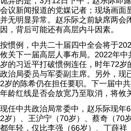
诡异的是，3月12日下午，赵乐际即
会议新闻报道的党媒记者；现场画面
并无明显异常。赵乐际之前缺席两会
因，背后可能还有高层内斗因素。
按惯例，中共二十届四中全会将于20
攸关下一届高层人事布局。2022年中
岁的习近平打破惯例连任，时年72岁
政治局委员与军委副主席。另外，现已
2岁的陈希仍在担任要职。下一届中
年龄红线是否会放宽乃至取消，将攸
现任中共政治局常委中，赵乐际现年6
2岁）、王沪宁（70岁）、蔡奇（70
都年轻，仅比李强（66岁）、丁薛祥