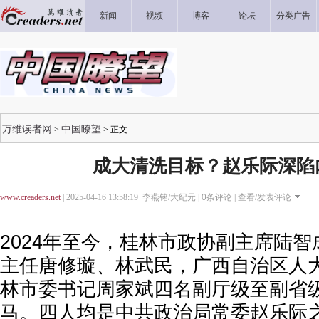
新闻
视频
博客
论坛
分类广告
万维读者网
中国瞭望
>
> 正文
成大清洗目标？赵乐际深陷
www.creaders.net
| 2025-04-16 13:58:19 李燕铭/大纪元 |
0
条评论 |
查看/发表评论
2024年至今，桂林市政协副主席陆
主任唐修璇、林武民，广西自治区人
林市委书记周家斌四名副厅级至副省
马。四人均是中共政治局常委赵乐际