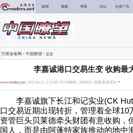
新闻
视频
博客
论坛
分类广告
万维读者网
中国瞭望
>
> 正文
李嘉诚港口交易生变 收购最
www.creaders.net
| 2025-04-21 22:33:49 FX168财经 |
3
条评论 |
查看/发表评论
李嘉诚旗下长江和记实业(CK Hutch
口交易近期出现转折，管理着全球10
资管巨头贝莱德牵头财团有意收购，
国人，而是由阿蓬特家族推动的地中海航