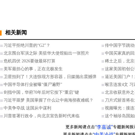
相关新闻
习近平拒绝川普的“G2”？
传中国字节跳动
北京围台军演之际 美驻华大使馆贴出一张照片
中国买家真的回
危机四伏 2026要做最坏打算
稀土之后，北京
美军最担心的事，正在北极发生
这家美国初创公
卫星拍到了！大连惊现方形容器，日媒抛出震撼弹
逼近美国门户！
中国半导体行业被曝“僵尸遍野”
喉舌连发4文 
剑指中国，华府70年后对它按下“重启”键
北京收获意外之
习近平噩梦 美国掌握了什么让中南海彻夜难眠？
刀片式斩首将在
中美争夺战 这国从中谋利
视频曝光：接连
川普签署行政令，向北京宣告新时代来临
这个袖珍岛国如
“李嘉诚”
“中美冷战”