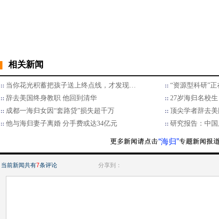
相关新闻
当你花光积蓄把孩子送上终点线，才发现…
“资源型科研”
辞去美国终身教职 他回到清华
27岁海归名校生
成都一海归女因“套路贷”损失超千万
顶尖学者辞去美
他与海归妻子离婚 分手费或达34亿元
研究报告：中国
“海归”
当前新闻共有
7
条评论
分享到：