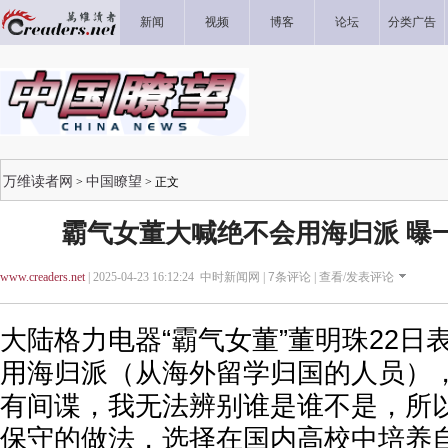
新闻
视频
博客
论坛
分类广告
万维读者网
中国瞭望
>
> 正文
霸气女董大喊绝不会用海归派 曝
www.creaders.net
| 2025-04-23 16:12:24 中时新闻网 |
7
条评论 |
查看/发表评论
大陆格力电器“霸气女董”董明珠22日
用海归派（从海外留学归国的人员）
有间谍，我无法辨别谁是谁不是，所
保守的做法，选择在国内高校中培养自