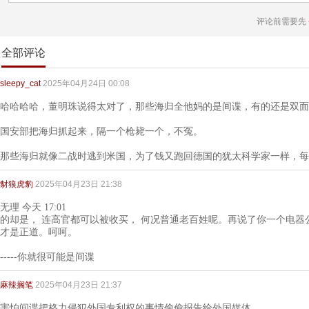
评论前需要先
全部评论
sleepy_cat
2025年04月24日 00:08
哈哈哈哈，董明珠说得太对了，那些海归全他妈的是间谍，有的还是双面
国安部把海归抓起来，隔一个枪毙一个，不冤。
那些海归就像二战时逃到米国，为了钱又跑回德国的犹太科学家一样，每
豺狼虎豹
2025年04月23日 21:38
无理 今天 17:01
的却是， 连高官都可以被收买， 何况普通老百姓呢。再说了你一个电
才是正道。呵呵。
-----你就很可能是间谍
麻辣搁笔
2025年04月23日 21:37
害怕间谍把格力侵犯外国专利权的事情偷偷报告给外国媒体