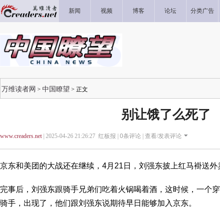
新闻
视频
博客
论坛
分类广告
万维读者网
中国瞭望
>
> 正文
别让饿了么死了
www.creaders.net
| 2025-04-26 21:26:27 红板报 |
0
条评论 |
查看/发表评论
京东和美团的大战还在继续，4月21日，刘强东披上红马褂送外
完事后，刘强东跟骑手兄弟们吃着火锅喝着酒，这时候，一个穿
骑手，出现了，他们跟刘强东说期待早日能够加入京东。