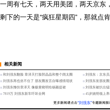
一周有七天，两天用美团，两天京东
剩下的一天是“疯狂星期四”，那就点
相关新闻
和刘强东翻脸 章泽天打脸郭晶晶和整个阔太圈
刘强东：京东员
刘强东再也坐不住了 朋友圈发言自曝感情现状
刘强东发朋友圈
刘强东搀扶章泽天 像极黄晓明给杨颖提裙
刘强东被扒出猛
7819万 刘强东新车吓坏全网
45岁姚明领上养
“刘强东”