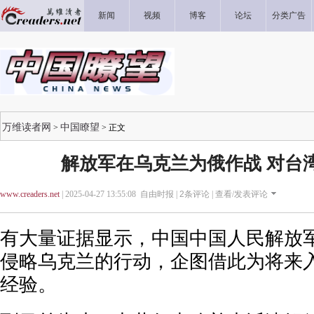
新闻
视频
博客
论坛
分类广告
万维读者网
中国瞭望
>
> 正文
解放军在乌克兰为俄作战 对台
www.creaders.net
| 2025-04-27 13:55:08 自由时报 |
2
条评论 |
查看/发表评论
有大量证据显示，中国中国人民解放
侵略乌克兰的行动，企图借此为将来
经验。