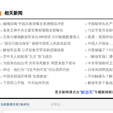
相关新闻
被嘲自嗨 中国兵推首曝在美洲模拟冲突
中国核弹头生产
老美又将中共主要军事部署图全部曝光
习近平晋升东部
五角大楼揭解放军攻台4种情境 2035航舰数量惊人
路透：美国评估
“退伍只能当保安” 揭密中国军人的真实处境
中国人不惜命，
解放军反腐 公开征集空军采购违规线索
川普被骗了？H
空中无人机航母“九天”首飞成功
《解放军报》遭
为投奔自由台湾 共军杀死艇长 周恩来急下密令
中共军报称何卫
评论：他们为“习近平的不安”付出高昂代价
日本有四野战友
中国东部战区将领“全面换血”
不怕触霉头？解
下层军心不稳 中共如何开战
解放军多个备战
“解放军”
当前新闻共有
2
条评论
分享到：