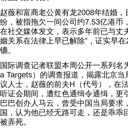
赵薇和富商老公黄有龙2008年结婚
纷，被指拖欠一间公司约7.53亿港
在社交媒体发文，表示多年前已与丈夫
姻关系在法律上早已解除”，证实早在2
镳。
国际调查记者联盟本周公开一系列名为“
a Targets）的调查报道，揭露北
议人士，赵薇的前夫H（代号），在
听证会期间，遭红色通缉令通缉，更
巴巴创办人马云，曾受中国当局要求
国，认为他已经无路可走，还是乖乖
被弄死。