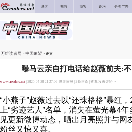
新闻
视频
博客
论坛
分类广告
万维读者网
中国瞭望
>
> 正文
曝马云亲自打电话给赵薇前夫:
www.creaders.net
| 2025-04-30 21:27:06 世界日报 |
2
条评论 |
查看/发表评论
“小燕子”赵薇过去以“还珠格格”暴红，
上“劣迹艺人”名单，消失在萤光幕4年
见更新微博动态，晒出月亮照并与网
粉丝又惊又喜。