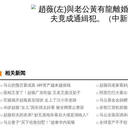
相关新闻
马云的预言要成真 4种资产越来越值钱
赵薇回老家看妈
面相又变了！赵薇广东吃饭 又老又瘦没架子
阿里巴巴大量出
官媒揭开赵薇真实现状 走上了汪小菲老路
马云基金会捐赠3
48岁赵薇“女儿”因长得太好看 被全网禁止整容
佘智江登机前微
赵薇前夫的表弟? 妙瓦底电诈幕后大佬是湖南人?
马云全面高调杀
马云妻子“买下伦敦别墅！”超奢华内装曝
全球置产不手软