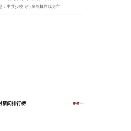
息：中共少校飞行员驾机自戕身亡
小时新闻排行榜
更多>>