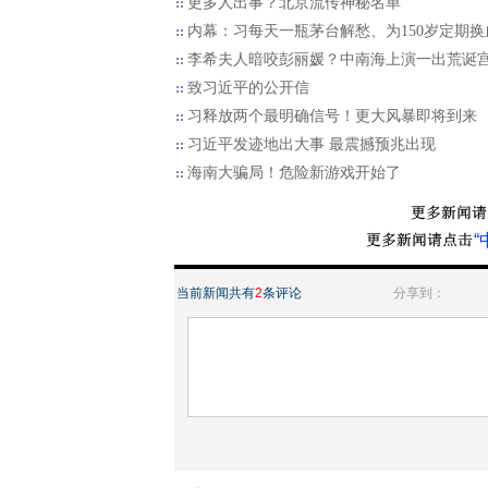
更多人出事？北京流传神秘名单
内幕：习每天一瓶茅台解愁、为150岁定期换
李希夫人暗咬彭丽媛？中南海上演一出荒诞
致习近平的公开信
习释放两个最明确信号！更大风暴即将到来
习近平发迹地出大事 最震撼预兆出现
海南大骗局！危险新游戏开始了
“
当前新闻共有
2
条评论
分享到：