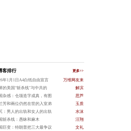
博客排行
更多>>
026年1月1日A4白纸自由宣言
万维网友来
屏的美国“斩杀线”与中共的
解滨
国杂感：仓颉造字成真，有图
思芦
兰芳和兩位仍然在世的入室弟
玉质
芃：男人的出轨和女人的出轨
水沫
国斩杀线：愚昧和麻木
汪翔
国巨变：特朗普把三大最争议
文礼