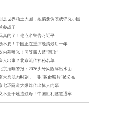
明是世界领土大国，她偏要伪装成弹丸小国
兰参战了
玩真的了！他点名警告习近平
劫不复！中国正在重演晚清最后十年
议内幕曝光！习等四人遭“围攻”
多人出事？北京流传神秘名单
北京拉响警报：2026头号风险浮出水面
京大秀肌肉时刻，一张“致命照片”被公布
京七环隧道大爆炸传出惊人内幕
义不亚于建造航母！中国胜利隧道通车