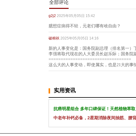
全部评论
g2j2
2025年05月05日 15:42
臆想症病得不轻，元老们哪有啥自由？
破棉袄
2025年05月05日 14:16
新的人事变化是：国务院副总理（排名第一）
李强将取代现在的人大委员长赵乐际；国务院
==================================
这么大的人事变动，即使属实，也是21大的事
实用资讯
抗癌明星组合 多年口碑保证！天然植物萃取
中老年补钙必备，2星期消除夜间抽筋、腰