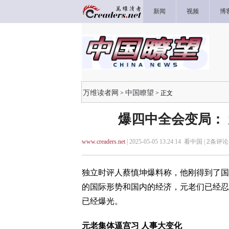
新闻
视频
博
万维读者网
中国瞭望
>
> 正文
爆四中全会变局：
www.creaders.net
| 2025-05-05 13:24:14 看中国 |
2
条评论 
独立时评人蔡慎坤爆料称，他刚得到了国
的国际形势和国内的经济，元老们已经忍
已经爆光。
元老集体逼宫习 人事大变化