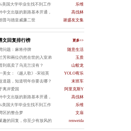
0%美国大学毕业生找不到工作
乐维
外中文出版的新路基本开通，
高伐林
朗普与德皇威廉二世
谢盛友文集
博文回复排行榜
更多>>
湾问题：麻将停牌
随意生活
兰芳和兩位仍然在世的入室弟
玉质
普到底卖了乌克兰没有？
山蛟龙
一美女：《越人歌》-宋祖英
YOLO宥乐
这道题，知道明年你要去哪？
末班车
于离岸爱国
阿里克斯Y
外中文出版的新路基本开通，
高伐林
0%美国大学毕业生找不到工作
乐维
湾区的整合梦
文庙
菓趣的回复，你至少有放风的
renweida