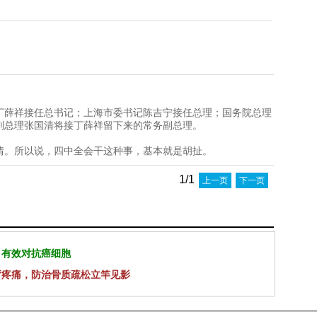
丁薛祥接任总书记；上海市委书记陈吉宁接任总理；国务院总理
副总理张国清将接丁薛祥留下来的常务副总理。
情。所以说，四中全会干这种事，基本就是胡扯。
1/1
上一页
下一页
 有效对抗癌细胞
背疼痛，防治骨质疏松立竿见影