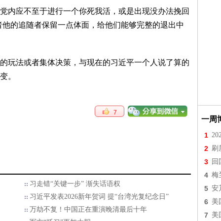
党内应不至于进行一个你死我活，或是出现没办法挽回
者他的追随者保留一点体面，给他们能够完整的退出中
的玩法或者集体决策，与现在的习近平一个人说了算的
变。
7
一周
1
2
2
刷
3
回
4
梅
习走错“关键一步” 渐失话语权
5
安
习近平发表2026新年贺词 提“台湾光复纪念日”
6
美
万劫不复！中国正在重演晚清最后十年
7
美