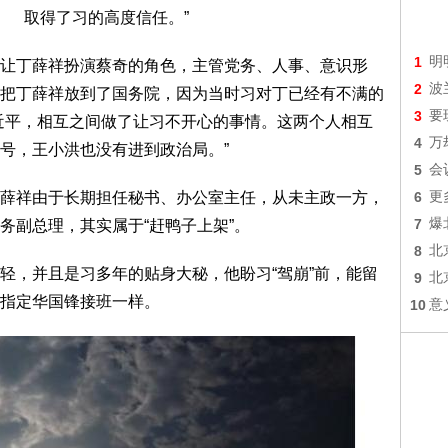
取得了习的高度信任。”
1
明
让丁薛祥扮演蔡奇的角色，主管党务、人事、意识形
2
波
把丁薛祥放到了国务院，因为当时习对丁已经有不满的
3
要
近平，相互之间做了让习不开心的事情。这两个人相互
4
万
号，王小洪也没有进到政治局。”
5
会
薛祥由于长期担任秘书、办公室主任，从未主政一方，
6
更
7
爆
务副总理，其实属于“赶鸭子上架”。
8
北
轻，并且是习多年的贴身大秘，他盼习“驾崩”前，能留
9
北
指定华国锋接班一样。
10
意