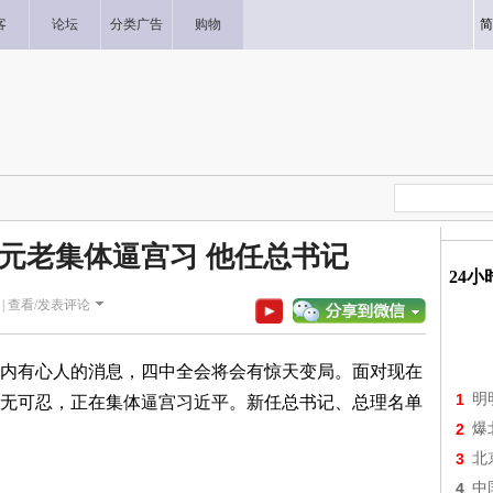
客
论坛
分类广告
购物
简
 元老集体逼宫习 他任总书记
24
|
查看/发表评论
内有心人的消息，四中全会将会有惊天变局。面对现在
1
明
无可忍，正在集体逼宫习近平。新任总书记、总理名单
2
爆
3
北
4
中