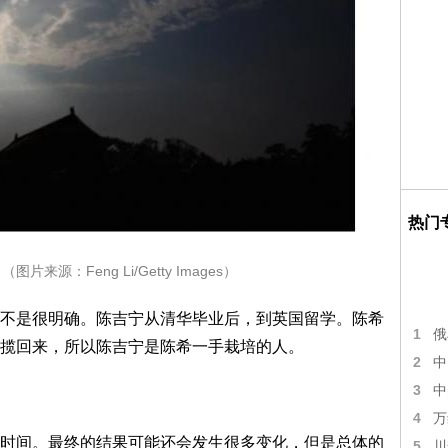
热门
来源：Feng Li/Getty Images）
不是很明确。陈吉宁从清华毕业后，到英国留学。陈希
1
俄
揽回来，所以陈吉宁是陈希一手栽培的人。
2
中
3
中
4
万
时间。最终的结果可能还会发生很多变化，但是总体的
5
川