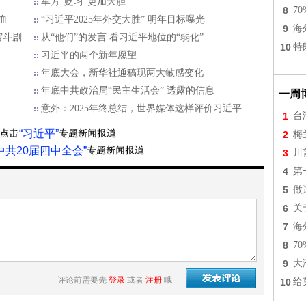
军方“贬习”更加大胆
8
7
血
“习近平2025年外交大胜” 明年目标曝光
9
海
宫斗剧
从“他们”的发言 看习近平地位的“弱化”
10
特
习近平的两个新年愿望
年底大会，新华社通稿现两大敏感变化
年底中共政治局“民主生活会” 透露的信息
一周
意外：2025年终总结，世界媒体这样评价习近平
1
台
“习近平”
2
梅
中共20届四中全会”
3
川
4
第
5
做
6
关
7
海
8
7
9
大
评论前需要先
登录
或者
注册
哦
10
给