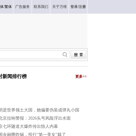
体
/
繁体
广告服务
联系我们
关于万维
登录
/
注册
小时新闻排行榜
更多>>
明是世界领土大国，她偏要伪装成弹丸小国
北京拉响警报：2026头号风险浮出水面
京七环隧道大爆炸传出惊人内幕
国金融圈炸锅，投行“第一美女”栽了