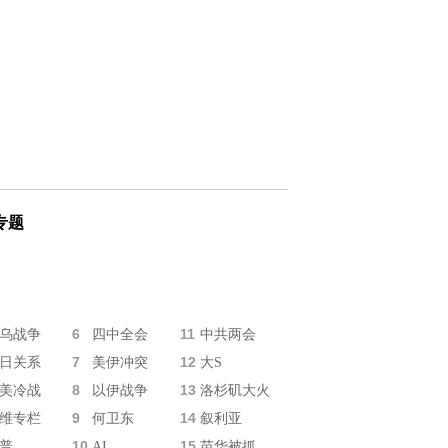
专题
6
11
乌战争
四中全会
中共两会
7
12
日关系
美伊冲突
大S
8
13
美冷战
以伊战争
洛杉矶大火
9
14
维专栏
何卫东
叙利亚
10
15
普
AI
苗华被抓