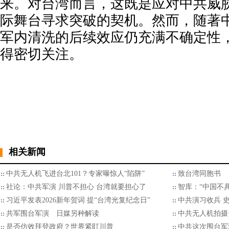
来。对台湾而言，这既是应对中共威
际舞台寻求突破的契机。然而，随著
军内清洗的后续效应仍充满不确定性
得密切关注。
相关新闻
中共无人机飞进台北101？专家曝惊人“陷阱”
致台湾同胞书
社论：中共军演 川普不担心 台湾就要担心了
智库：“中国不
习近平发表2026新年贺词 提“台湾光复纪念日”
中共演习收兵 
共军围台军演 日媒另种解读
中共无人机拍摄
是否仿效拜登政府？世界紧盯川普
中共这次围台军