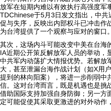
放军在短期内难以有效执行高强度军
TDChinese于5月3日发文指出，
促与失序，反映出内部权斗已冲击作
为台湾提供了一个观察与应对的窗口
其次，这场内斗可能改变中美在台海
IA近期公开策反解放军人员的举动，
中共军内动荡扩大情报优势。若解放
大，甚至泄漏台海作战计划（如X用户@NO
提到的林向阳案），将进一步削弱中
信。这对台湾而言，既是机遇也是挑
借助国际支持加强自身防御；另一方
定可能促使其采取更激进的对外动作