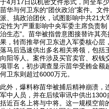
于4月17日以机密文件形式，向全军
苗华与何卫东的“团伙政治”案件。文
派、搞政治团伙，试图影响中共21大
定性为“严重影响中央军委主席负责制
治生态”。苗华被指曾意图接替许其亮
果，转而推举何卫东进入军委核心层
落马后迅速供出多名相关将领，包括
向阳等人。案件涉及买官卖官、权钱
项罪名，初步调查显示苗华受贿金额
何卫东则超过6000万元。
此外，爆料称苗华被捕后精神崩溃，连
军中人员，并在后续审讯中供出130
括近百名上将与中将。这一规模空前