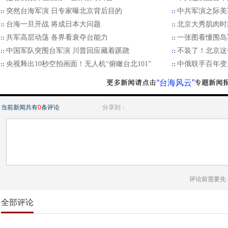
突然台海军演 日专家曝北京背后目的
中共军演之际美
台海一旦开战 将成日本大问题
北京大秀肌肉时
​共军高层动荡 各界看衰夺台能力
一张图看懂围岛
中国军队突围台军演 川普回应藏着蹊跷
不装了！北京这
央视释出10秒空拍画面！无人机“俯瞰台北101”
中俄联手百年变
“台海风云”
当前新闻共有
0
条评论
分享到：
评论前需要先
全部评论