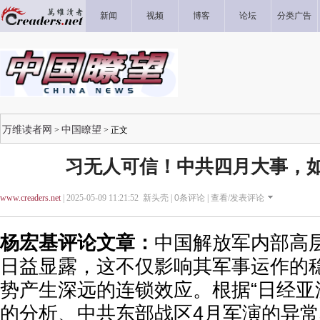
新闻
视频
博客
论坛
分类广告
万维读者网
中国瞭望
>
> 正文
习无人可信！中共四月大事，
www.creaders.net
| 2025-05-09 11:21:52 新头壳 |
0
条评论 |
查看/发表评论
杨宏基评论文章：
中国解放军内部高
日益显露，这不仅影响其军事运作的
势产生深远的连锁效应。根据“日经亚洲”
的分析、中共东部战区4月军演的异