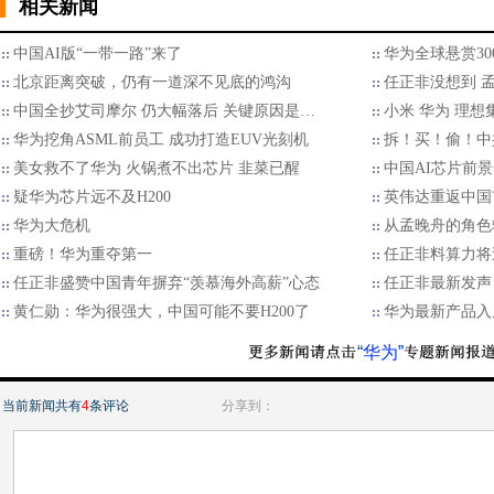
相关新闻
中国AI版“一带一路”来了
华为全球悬赏30
北京距离突破，仍有一道深不见底的鸿沟
任正非没想到 
中国全抄艾司摩尔 仍大幅落后 关键原因是…
小米 华为 理想
华为挖角ASML前员工 成功打造EUV光刻机
拆！买！偷！中
美女救不了华为 火锅煮不出芯片 韭菜已醒
中国AI芯片前
疑华为芯片远不及H200
英伟达重返中国
华为大危机
从孟晚舟的角色
重磅！华为重夺第一
任正非料算力将
任正非盛赞中国青年摒弃“羡慕海外高薪”心态
任正非最新发声
黄仁勋：华为很强大，中国可能不要H200了
华为最新产品入
“华为”
当前新闻共有
4
条评论
分享到：