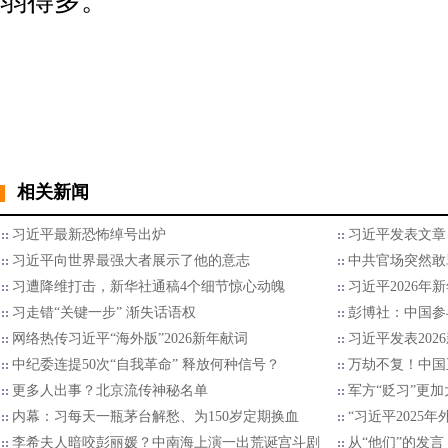
弱得多。
相关新闻
习近平最新恐怖绰号出炉
习近平发表文章
习近平向世界最强大者展示了他的意志
中共官场突然敢
习遭降维打击，新华社通稿4个细节惊心动魄
习近平2026年
习走错“关键一步” 渐失话语权
彭博社：中国参
网络热传习近平“海外版”2026新年献词
习近平发表202
中纪委连提50次“自我革命” 释放何种信号？
万劫不复！中国
更多人出事？北京流传神秘名单
军方“贬习”更加
内幕：习每天一瓶茅台解愁、为150岁定期换血
“习近平2025
李希夫人暗咬彭丽媛？中南海上演一出荒诞宫斗剧
从“他们”的发言