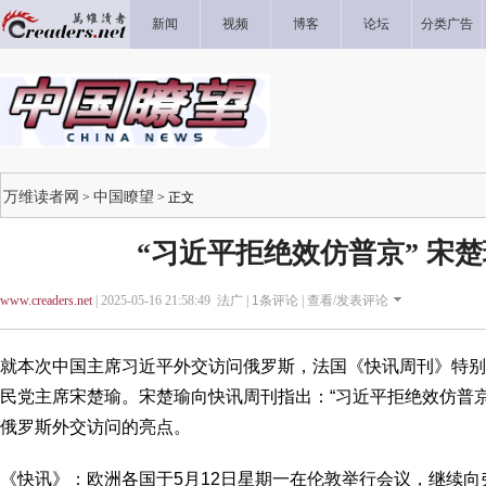
新闻
视频
博客
论坛
分类广告
万维读者网
中国瞭望
>
> 正文
“习近平拒绝效仿普京” 宋
www.creaders.net
| 2025-05-16 21:58:49 法广 |
1
条评论 |
查看/发表评论
就本次中国主席习近平外交访问俄罗斯，法国《快讯周刊》特别
民党主席宋楚瑜。宋楚瑜向快讯周刊指出：“习近平拒绝效仿普
俄罗斯外交访问的亮点。
《快讯》：欧洲各国于5月12日星期一在伦敦举行会议，继续向