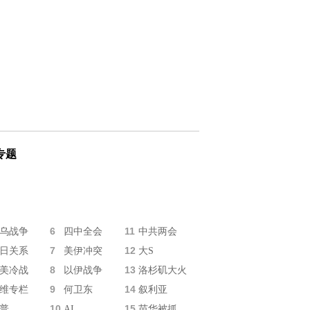
专题
6
11
乌战争
四中全会
中共两会
7
12
日关系
美伊冲突
大S
8
13
美冷战
以伊战争
洛杉矶大火
9
14
维专栏
何卫东
叙利亚
10
15
普
AI
苗华被抓