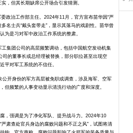
证实，但其长期缺席公开场合引发猜测。
委政治工作部主任。2024年11月，官方宣布苗华因“严
被多名士兵“戴头套带走”，显示其落马的戏剧性。苗华曾
认为是习对军中政治工作系统的整肃。
家军工集团公司的高层频繁调动，包括中国航空发动机集
公司的董事长或总经理被替换，部分职位甚至出现空
近平对军工系统的不信任。
数名未公开身份的军方高层被免职或调查，涉及海军、空军
，但频繁的人事变动显示清洗行动的广度和深度。
，强调是为了净化军队、提升战斗力。2024年10
“严肃查处官兵身边的腐败问题和不正之风”，试图将清
挂钩。官方声称，腐败问题影响了火箭军的装备质量与