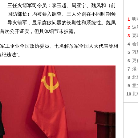
三任火箭军司令员：李玉超、周亚宁、魏凤和（前
国防部长）均被卷入调查。三人分别在不同时期领
1
明
导火箭军，显示腐败问题的长期性和系统性。魏凤
2
波
7日首次公开证实，但具体细节未披露。
3
要
4
会
军工企业全国政协委员、七名解放军全国人大代表等相
5
万
纪违法”。
6
更
7
爆
8
北
9
意
10
北