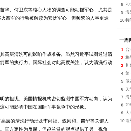
8
7
苗华、何卫东等核心人物的调查可能动摇军心，尤其是
9
海
视察火箭军的行动被解读为安抚军心，但频繁的人事更迭
10
特
一周
1
台
其高层清洗可能影响作战准备。虽然习近平试图通过清
2
梅
箭军的执行力。国际社会对此高度关注，认为清洗行动
3
川
4
第
5
做
6
关
7
海
明的担忧。美国情报机构密切监测中国军方动向，认为
8
7
这可能影响中国在国际军事竞争中的形象。
9
大
军方高层的清洗行动涉及李尚福、魏凤和、苗华等关键人
10
给
。官方定性为反腐，但赵兰健的观点提供了另一视角，