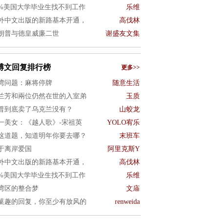
0%美国大学毕业生找不到工作
乐维
外中文出版的新路基本开通，
高伐林
朗普与德皇威廉二世
谢盛友文集
博文回复排行榜
更多>>
湾问题：麻将停牌
随意生活
兰芳和兩位仍然在世的入室弟
玉质
普到底卖了乌克兰没有？
山蛟龙
一美女：《越人歌》-宋祖英
YOLO宥乐
这道题，知道明年你要去哪？
末班车
于离岸爱国
阿里克斯Y
外中文出版的新路基本开通，
高伐林
0%美国大学毕业生找不到工作
乐维
湾区的整合梦
文庙
菓趣的回复，你至少有放风的
renweida