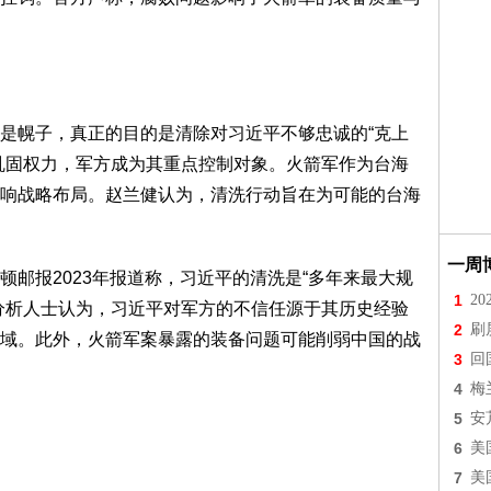
是幌子，真正的目的是清除对习近平不够忠诚的“克上
巩固权力，军方成为其重点控制对象。火箭军作为台海
响战略布局。赵兰健认为，清洗行动旨在为可能的台海
一周
邮报2023年报道称，习近平的清洗是“多年来最大规
1
2
分析人士认为，习近平对军方的不信任源于其历史经验
2
刷
域。此外，火箭军案暴露的装备问题可能削弱中国的战
3
回
4
梅
5
安
6
美
7
美