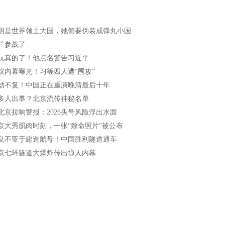
明是世界领土大国，她偏要伪装成弹丸小国
兰参战了
玩真的了！他点名警告习近平
议内幕曝光！习等四人遭“围攻”
劫不复！中国正在重演晚清最后十年
多人出事？北京流传神秘名单
北京拉响警报：2026头号风险浮出水面
京大秀肌肉时刻，一张“致命照片”被公布
义不亚于建造航母！中国胜利隧道通车
京七环隧道大爆炸传出惊人内幕