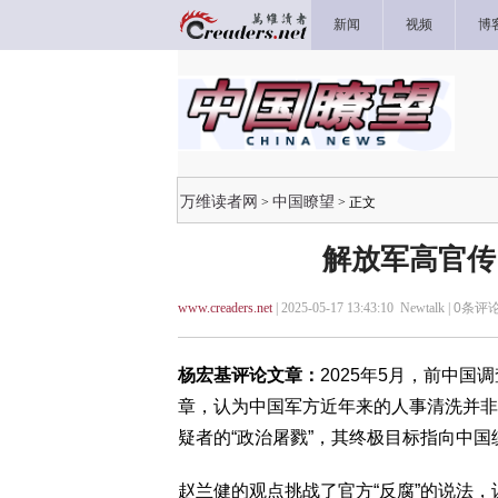
新闻
视频
博
万维读者网
中国瞭望
>
> 正文
解放军高官传
www.creaders.net
| 2025-05-17 13:43:10 Newtalk |
0
条评论
杨宏基评论文章：
2025年5月，前中国
章，认为中国军方近年来的人事清洗并非
疑者的“政治屠戮”，其终极目标指向中
赵兰健的观点挑战了官方“反腐”的说法