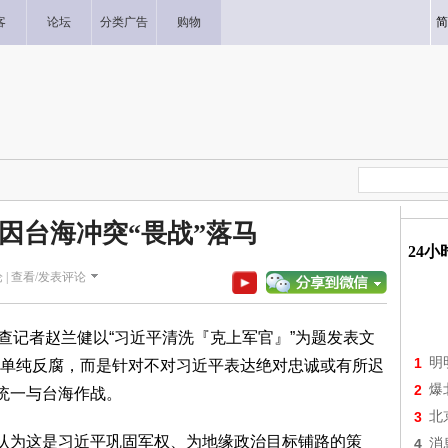
客
论坛
分类广告
购物
简
因台海冲突“畏战”落马
24
 |
查看/发表评论
调查记者赵兰健以“习近平清洗『克上军官』”为题发表文
1
明
单纯反腐，而是针对不对习近平表达绝对忠诚或有所迟
2
爆
国统一与台海作战。
3
北
，认为这是习近平巩固军权、为地缘政治目标铺路的策
4
消