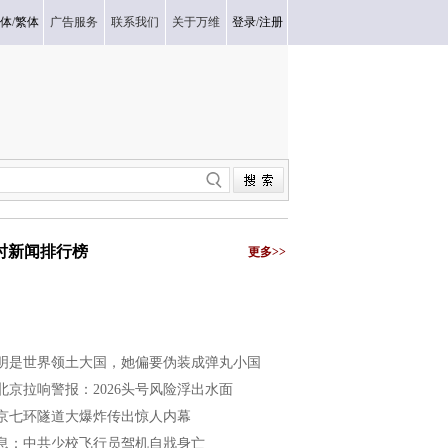
体
/
繁体
广告服务
联系我们
关于万维
登录
/
注册
小时新闻排行榜
更多>>
明是世界领土大国，她偏要伪装成弹丸小国
北京拉响警报：2026头号风险浮出水面
京七环隧道大爆炸传出惊人内幕
息：中共少校飞行员驾机自戕身亡