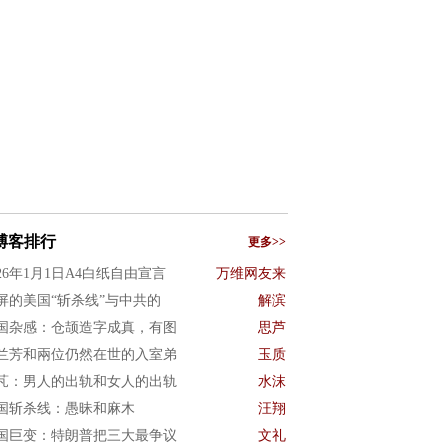
博客排行
更多>>
026年1月1日A4白纸自由宣言
万维网友来
屏的美国“斩杀线”与中共的
解滨
国杂感：仓颉造字成真，有图
思芦
兰芳和兩位仍然在世的入室弟
玉质
芃：男人的出轨和女人的出轨
水沫
国斩杀线：愚昧和麻木
汪翔
国巨变：特朗普把三大最争议
文礼