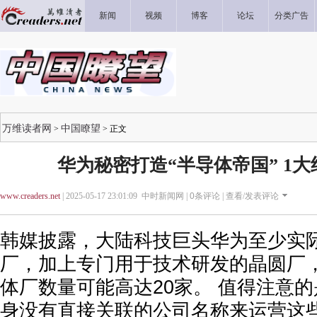
新闻
视频
博客
论坛
分类广告
万维读者网
中国瞭望
>
> 正文
华为秘密打造“半导体帝国” 1
www.creaders.net
| 2025-05-17 23:01:09 中时新闻网 |
0
条评论 |
查看/发表评论
韩媒披露，大陆科技巨头华为至少实际
厂，加上专门用于技术研发的晶圆厂
体厂数量可能高达20家。 值得注意
身没有直接关联的公司名称来运营这