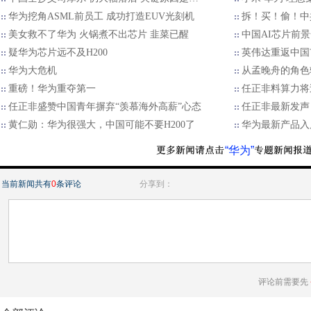
华为挖角ASML前员工 成功打造EUV光刻机
拆！买！偷！中
美女救不了华为 火锅煮不出芯片 韭菜已醒
中国AI芯片前
疑华为芯片远不及H200
英伟达重返中国
华为大危机
从孟晚舟的角色
重磅！华为重夺第一
任正非料算力将
任正非盛赞中国青年摒弃“羡慕海外高薪”心态
任正非最新发声
黄仁勋：华为很强大，中国可能不要H200了
华为最新产品入
“华为”
当前新闻共有
0
条评论
分享到：
评论前需要先