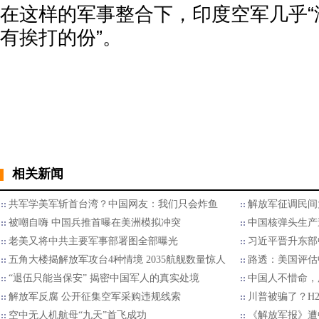
在这样的军事整合下，印度空军几乎“
有挨打的份”。
相关新闻
共军学美军斩首台湾？中国网友：我们只会炸鱼
解放军征调民间
被嘲自嗨 中国兵推首曝在美洲模拟冲突
中国核弹头生产
老美又将中共主要军事部署图全部曝光
习近平晋升东部
五角大楼揭解放军攻台4种情境 2035航舰数量惊人
路透：美国评估
“退伍只能当保安” 揭密中国军人的真实处境
中国人不惜命，
解放军反腐 公开征集空军采购违规线索
川普被骗了？H
空中无人机航母“九天”首飞成功
《解放军报》遭