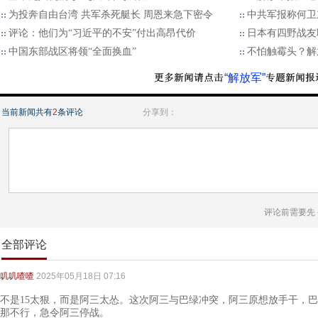
为投奔自由台湾 共军杀死艇长 周恩来急下密令
中共军报称何卫
评论：他们为“习近平的不安”付出高昂代价
日本有四野战友
中国东部战区将领“全面换血”
不怕触霉头？解
“解放军”
当前新闻共有
2
条评论
分享到：
评论前需要先
全部评论
叽叽喳喳
2025年05月18日 07:16
不是15太狠，而是阿三太怂。这次阿三与巴绿冲突，阿三原想放手干，
那不行，急令阿三停战。