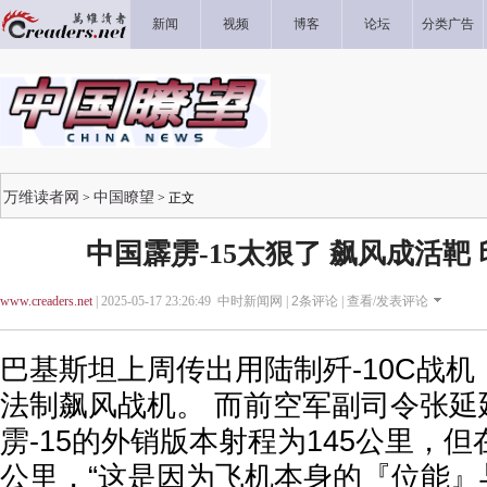
新闻
视频
博客
论坛
分类广告
万维读者网
中国瞭望
>
> 正文
中国霹雳-15太狠了 飙风成活靶
www.creaders.net
| 2025-05-17 23:26:49 中时新闻网 |
2
条评论 |
查看/发表评论
巴基斯坦上周传出用陆制歼-10C战
法制飙风战机。 而前空军副司令张延
雳-15的外销版本射程为145公里，但在
公里，“这是因为飞机本身的『位能』