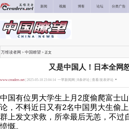
新闻
视频
博客
论坛
分类广告
万维读者网
中国瞭望
>
> 正文
又是中国人！日本全网
www.creaders.net
| 2025-05-18 23:04:14 一苹新闻网 |
8
条评论 |
查看/发表评论
中国有位男大学生上月2度偷爬富士
论，不料近日又有2名中国男大生偷
群上发文求救，所幸最后无恙，不过
愤慨。