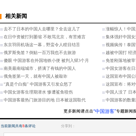
相关新闻
去不了日本的中国人去哪里？全去这儿了
涨幅惊人！中国
在日中资被打到萎缩 不敢骂北京，有苦难言
集体强奸中国女
东京羽田机场这一幕，野蛮令人瞠目结舌
视频疯传！泰国
俄罗斯免签？倒贴一百万我也不去旅游
越被中国打 经
傻眼 中国游客在外国地铁小便 被判入狱3个月
免签刚落地被宰
南美最南端城市，挤满了有钱的中国人
中国女游客在日本
俄免签第一天，就有中国人被敲诈
这国宣布中国公
“真是个白痴” 中国游客又引发众怒了
这国宣布：将对
中国女游客生理期潜水 惨遭鲨鱼咬伤
中国人没了 日
中国游客最热门旅游目的地 日本被这国取代
中国游客的数量
“中国游客”
当前新闻共有
8
条评论
分享到：