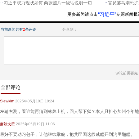
习近平权力现状如何 两张照片一段话说明一切
官员落马潮恐扩
“习近平”
当前新闻共有
2
条评论
分享到：
评论前需要先
全部评论
Siewkim
2025年05月19日 19:24
左猜右测，看谁能再猜到林彪上机，回人帮下狱？本人只担心加州今年地
麻辣戈壁
2025年05月19日 11:06
最好不要动习包子，让他继续掌舵，把共匪国这艘贼船开到沟里翻船。