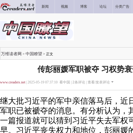
新闻
视频
博客
论坛
分类广告
万维读者网
中国瞭望
>
> 正文
​传彭丽媛军职被夺 习权势
www.creaders.net
| 2025-05-19 07:37:10 看中国 |
2
条评论 |
查看/发表评论
继大批习近平的军中亲信落马后，近
军职已被褫夺的消息。有分析认为，
一篇报道就可以猜到习近平失去军权
早。习近平丧失权力和地位，彭丽媛