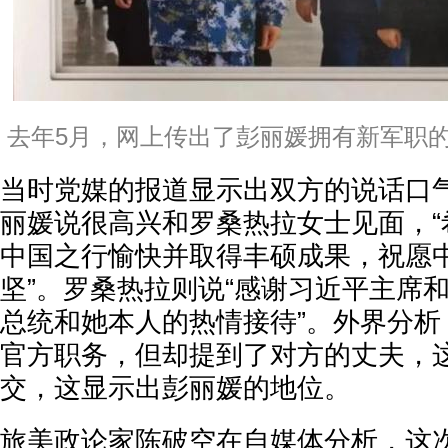
去年5月，网上传出了彭丽媛拥有新军职
当时党媒的报道显示出双方的说话口
丽媛说很高兴和罗桑热拉女士见面，“
中国之行愉快并取得丰硕成果，祝愿
坚”。罗桑热拉则说“感谢习近平主席
总统和她本人的热情接待”。外界分析
官方职务，但却提到了对方的丈夫，
交，这显示出彭丽媛的地位。
旅美政论家陈破空在自媒体分析，这