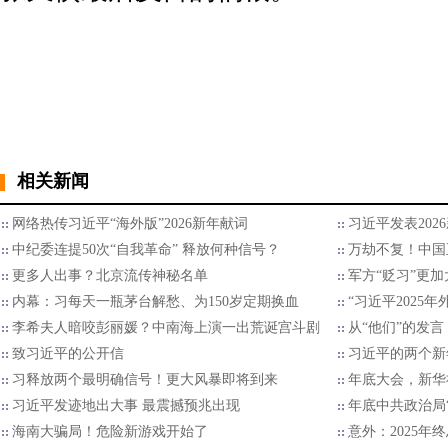
相关新闻
网络热传习近平“海外版”2026新年献词
习近平发表202
中纪委连提50次“自我革命” 释放何种信号？
万劫不复！中国
更多人出事？北京流传神秘名单
军方“贬习”更加
内幕：习每天一瓶茅台解愁、为150岁定期换血
“习近平2025
李希夫人暗咬彭丽媛？中南海上演一出荒诞宫斗剧
从“他们”的发言
致习近平的公开信
习近平的两个新
习释放两个最明确信号！更大风暴即将到来
年底大会，新华
习近平发迹地出大事 最震撼预兆出现
年底中共政治局
海南大骗局！危险新游戏开始了
意外：2025