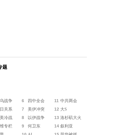
专题
6
11
乌战争
四中全会
中共两会
7
12
日关系
美伊冲突
大S
8
13
美冷战
以伊战争
洛杉矶大火
9
14
维专栏
何卫东
叙利亚
10
15
普
AI
苗华被抓