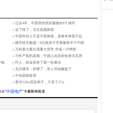
过去4年，中国房价跌的最惨的6个城市
这下慌了，北京急抛新政
中国年轻人不是不想体面，是根本体面不起
楼市惊天数据！6亿栋房子空着够装半个中国
万科新方案出现重大异常 市场一片哗然
70年产权的真相：中国人在高价租房式买房
少钱
吓人，租金迎来了新一轮暴击
北京楼市：跌懵了，有人开始砸盘了
中央鼓励收房
行
香河120w买的房子，只卖了27w
“中国地产”