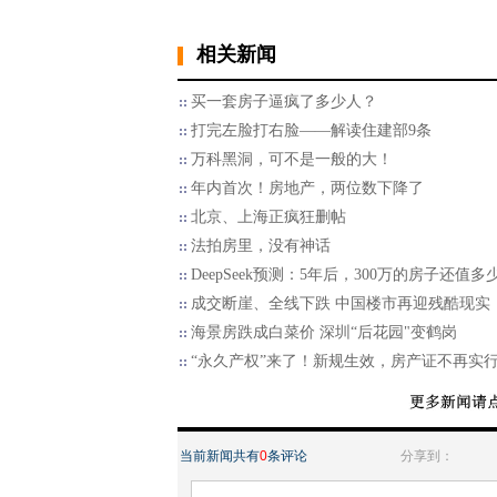
相关新闻
买一套房子逼疯了多少人？
打完左脸打右脸——解读住建部9条
万科黑洞，可不是一般的大！
年内首次！房地产，两位数下降了
北京、上海正疯狂删帖
​法拍房里，没有神话
DeepSeek预测：5年后，300万的房子还值多
成交断崖、全线下跌 中国楼市再迎残酷现实
海景房跌成白菜价 深圳“后花园"变鹤岗
“永久产权”来了！新规生效，房产证不再实
当前新闻共有
0
条评论
分享到：