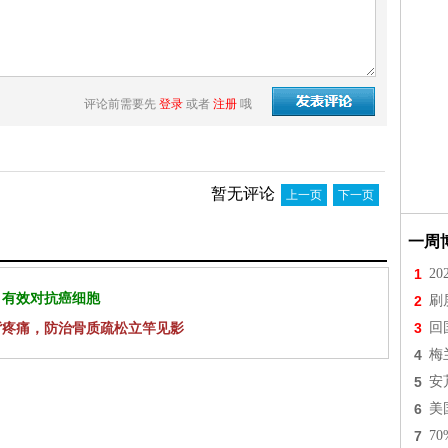
评论前需要先
登录
或者
注册
哦
暂无评论
上一页
下一页
一周
1
2
 有效对抗癌细胞
2
刷
背疼痛，防治骨质疏松立竿见影
3
回
4
梅
5
安
6
美
7
7