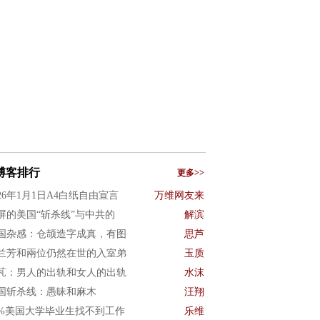
博客排行
更多>>
026年1月1日A4白纸自由宣言
万维网友来
屏的美国“斩杀线”与中共的
解滨
国杂感：仓颉造字成真，有图
思芦
兰芳和兩位仍然在世的入室弟
玉质
芃：男人的出轨和女人的出轨
水沫
国斩杀线：愚昧和麻木
汪翔
0%美国大学毕业生找不到工作
乐维