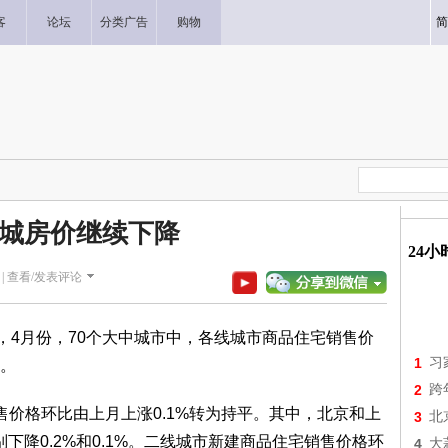
客
论坛
分类广告
购物
简
0城房价继续下降
24
|
查看/发表评论
，4月份，70个大中城市中，各线城市商品住宅销售价
1
习
。
2
跨
售价格环比由上月上涨0.1%转为持平。其中，北京和上
3
北
别下降0.2%和0.1%。二线城市新建商品住宅销售价格环
4
大