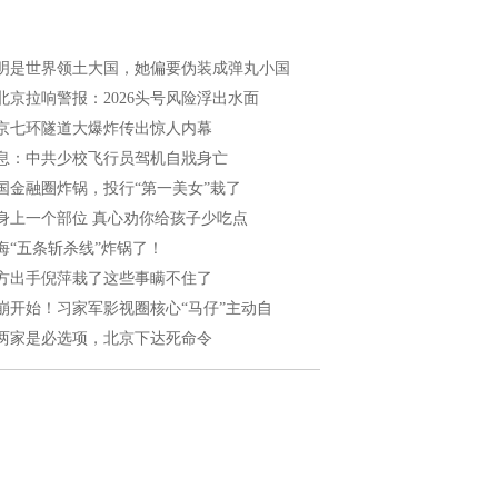
明是世界领土大国，她偏要伪装成弹丸小国
北京拉响警报：2026头号风险浮出水面
京七环隧道大爆炸传出惊人内幕
息：中共少校飞行员驾机自戕身亡
国金融圈炸锅，投行“第一美女”栽了
身上一个部位 真心劝你给孩子少吃点
海“五条斩杀线”炸锅了！
方出手倪萍栽了这些事瞒不住了
崩开始！习家军影视圈核心“马仔”主动自
两家是必选项，北京下达死命令