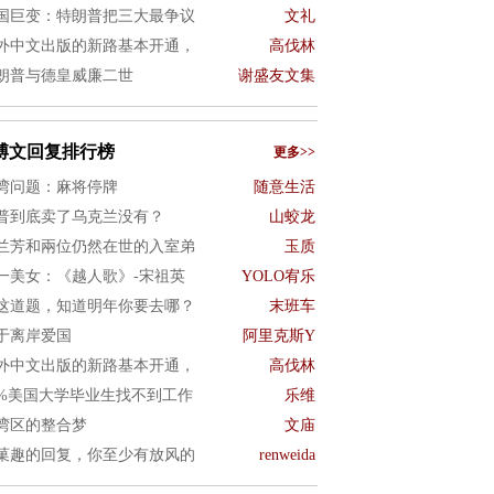
国巨变：特朗普把三大最争议
文礼
外中文出版的新路基本开通，
高伐林
朗普与德皇威廉二世
谢盛友文集
博文回复排行榜
更多>>
湾问题：麻将停牌
随意生活
普到底卖了乌克兰没有？
山蛟龙
兰芳和兩位仍然在世的入室弟
玉质
一美女：《越人歌》-宋祖英
YOLO宥乐
这道题，知道明年你要去哪？
末班车
于离岸爱国
阿里克斯Y
外中文出版的新路基本开通，
高伐林
0%美国大学毕业生找不到工作
乐维
湾区的整合梦
文庙
菓趣的回复，你至少有放风的
renweida