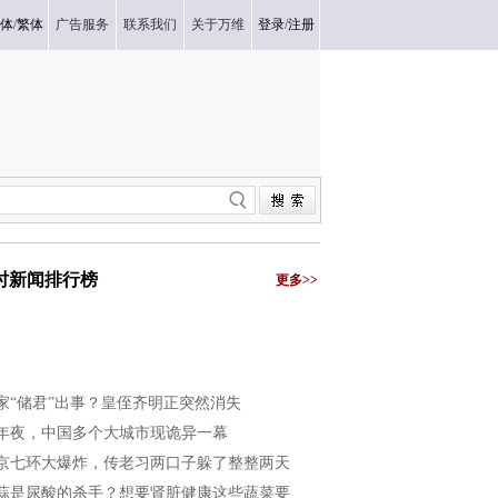
体
/
繁体
广告服务
联系我们
关于万维
登录
/
注册
小时新闻排行榜
更多>>
家“储君”出事？皇侄齐明正突然消失
年夜，中国多个大城市现诡异一幕
京七环大爆炸，传老习两口子躲了整整两天
蒜是尿酸的杀手？想要肾脏健康这些蔬菜要