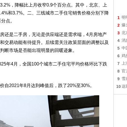
.2%，降幅比上月收窄0.9个百分点。其中，北京、上
7.4%和3.7%。二、三线城市二手住宅销售价格分别下降
1
明
个百分点。
2
爆
3
北
房还是二手房，无论是供应端还是需求端，4月房地产
4
消
和交易动能有待提升。后续需关注政策层面的调整以及
5
中
判断市场是否能出现明显的回暖迹象。
6
鸡
7
上
025年4月，全国100个城市二手住宅平均价格环比下跌
8
官
9
雪
自2021年8月达到峰值后，跌了20%至30%。
10
这