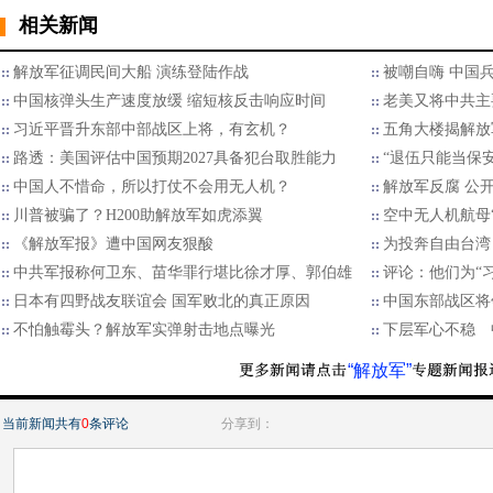
相关新闻
解放军征调民间大船 演练登陆作战
被嘲自嗨 中国
中国核弹头生产速度放缓 缩短核反击响应时间
老美又将中共主
习近平晋升东部中部战区上将，有玄机？
五角大楼揭解放军
路透：美国评估中国预期2027具备犯台取胜能力
“退伍只能当保
中国人不惜命，所以打仗不会用无人机？
解放军反腐 公
川普被骗了？H200助解放军如虎添翼
空中无人机航母
《解放军报》遭中国网友狠酸
为投奔自由台湾
中共军报称何卫东、苗华罪行堪比徐才厚、郭伯雄
评论：他们为“
日本有四野战友联谊会 国军败北的真正原因
中国东部战区将
不怕触霉头？解放军实弹射击地点曝光
下层军心不稳 
“解放军”
当前新闻共有
0
条评论
分享到：