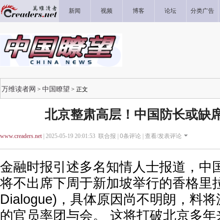
新闻
视频
博客
论坛
分类广告
万维读者网
中国瞭望
>
> 正文
北京整肃高层！中国防长或缺席
www.creaders.net
| 2025-05-19 20:01:53 联合报 |
0
条评论 |
查看/发表评论
金融时报引述多名知情人士报道，中
将不出席下周于新加坡举行的香格里拉对话(
Dialogue)，具体原因尚不明朗，
的官员率团与会。 这将打破北京多年