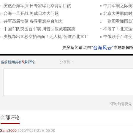
突然台海军演 日专家曝北京背后目的
中共军演之际美
台海一旦开战 将成日本大问题
北京大秀肌肉时
​共军高层动荡 各界看衰夺台能力
一张图看懂围岛
中国军队突围台军演 川普回应藏着蹊跷
不装了！北京这
央视释出10秒空拍画面！无人机“俯瞰台北101”
中俄联手百年变
“台海风云”
当前新闻共有
5
条评论
分享到：
评论前需要先
全部评论
Sans2000
2025年05月21日 06:08