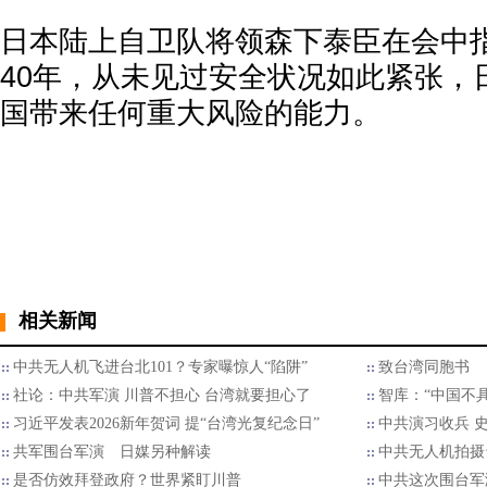
日本陆上自卫队将领森下泰臣在会中
40年，从未见过安全状况如此紧张，
国带来任何重大风险的能力。
相关新闻
中共无人机飞进台北101？专家曝惊人“陷阱”
致台湾同胞书
社论：中共军演 川普不担心 台湾就要担心了
智库：“中国不
习近平发表2026新年贺词 提“台湾光复纪念日”
中共演习收兵 
共军围台军演 日媒另种解读
中共无人机拍摄
是否仿效拜登政府？世界紧盯川普
中共这次围台军