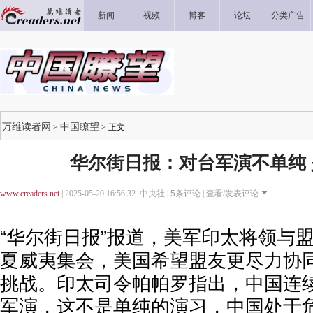
新闻
视频
博客
论坛
分类广告
万维读者网
中国瞭望
>
> 正文
华尔街日报：对台军演不单纯
www.creaders.net
| 2025-05-20 16:56:32 中央社 |
5
条评论 |
查看/发表评论
“华尔街日报”报道，美军印太将领与
夏威夷集会，美国希望盟友更尽力协
挑战。印太司令帕帕罗指出，中国连
军演，这不是单纯的演习，中国处于