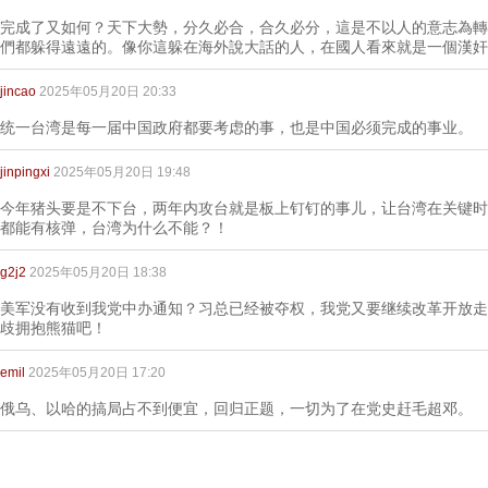
完成了又如何？天下大勢，分久必合，合久必分，這是不以人的意志為轉
們都躲得遠遠的。像你這躲在海外說大話的人，在國人看來就是一個漢奸
jincao
2025年05月20日 20:33
统一台湾是每一届中国政府都要考虑的事，也是中国必须完成的事业。
jinpingxi
2025年05月20日 19:48
今年猪头要是不下台，两年内攻台就是板上钉钉的事儿，让台湾在关键时
都能有核弹，台湾为什么不能？！
g2j2
2025年05月20日 18:38
美军没有收到我党中办通知？习总已经被夺权，我党又要继续改革开放走
歧拥抱熊猫吧！
emil
2025年05月20日 17:20
俄乌、以哈的搞局占不到便宜，回归正题，一切为了在党史赶毛超邓。