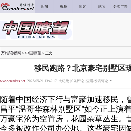
新闻
视频
博客
论坛
分类广告
万维读者网
中国瞭望
>
> 正文
移民跑路？北京豪宅别墅区
www.creaders.net
| 2025-05-21 13:42:17 大纪元 |
0
条评论 |
查看/发表评论
随着中国经济下行与富豪加速移民，
昌平“温哥华森林别墅区”如今正上演
万豪宅沦为空置房，花园杂草丛生。
今多被改作公司办公地。这些豪宅因