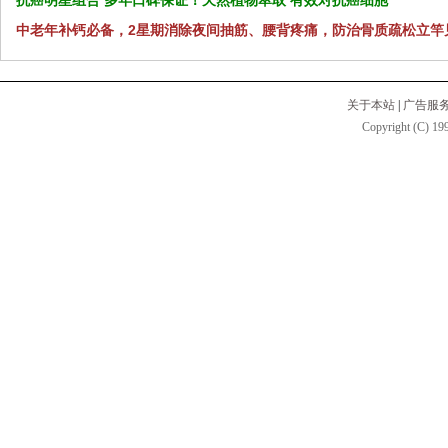
抗癌明星组合 多年口碑保证！天然植物萃取 有效对抗癌细胞
中老年补钙必备，2星期消除夜间抽筋、腰背疼痛，防治骨质疏松立竿
关于本站
|
广告服
Copyright (C) 199