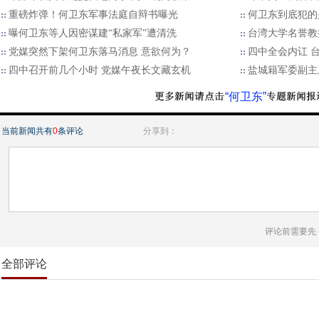
重磅炸弹！何卫东军事法庭自辩书曝光
何卫东到底犯的
曝何卫东等人因密谋建“私家军”遭清洗
台湾大学名誉教
党媒突然下架何卫东落马消息 意欲何为？
四中全会内讧 
四中召开前几个小时 党媒午夜长文藏玄机
盐城籍军委副主
“何卫东”
当前新闻共有
0
条评论
分享到：
评论前需要先
全部评论