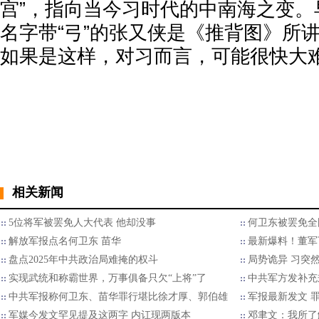
宫”，指向当今习时代的中南海之变。
名字带“弓”的张又侠是《推背图》所讲
如果是这样，对习而言，可能很快大
相关新闻
5位将军被罢免人大代表 他却没事
何卫东被罢免全
解放军报点名何卫东 苗华
最新爆料！董军
盘点2025年中共政治局难掩的权斗
局势诡异 习突
实现武统和称霸世界，万事俱备只欠“上将”了
中共军方发补充
中共军报称何卫东、苗华罪行堪比徐才厚、郭伯雄
军报最新发文 
军媒今发文罕见提及这两字 内讧现两版本
邓聿文：我所了