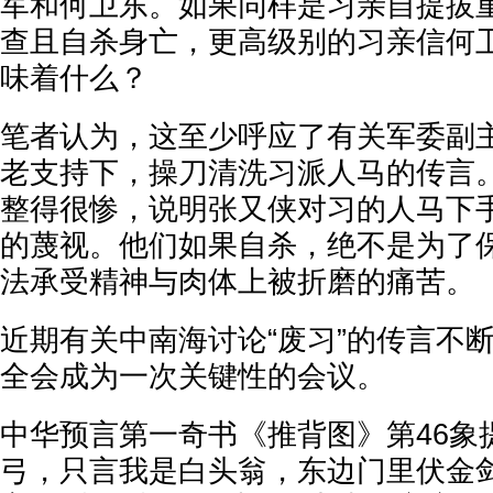
军和何卫东。如果同样是习亲自提拔
查且自杀身亡，更高级别的习亲信何
味着什么？
笔者认为，这至少呼应了有关军委副
老支持下，操刀清洗习派人马的传言
整得很惨，说明张又侠对习的人马下
的蔑视。他们如果自杀，绝不是为了
法承受精神与肉体上被折磨的痛苦。
近期有关中南海讨论“废习”的传言不
全会成为一次关键性的会议。
中华预言第一奇书《推背图》第46象
弓，只言我是白头翁，东边门里伏金