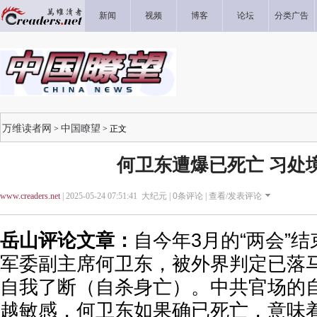
新闻
视频
博客
论坛
分类广告
万维读者网
中国瞭望
>
> 正文
何卫东遭爆已死亡 习处
www.creaders.net
| 2025-05-24 07:51:41 大纪元 |
0
条评论 |
查看/发表评论
岳山评论文章：
自今年3月的“两会”
军委副主席何卫东，被外界判定已落
自我了断（自杀身亡）。中共官场的
越敏感，何卫东如果确已死亡，意味